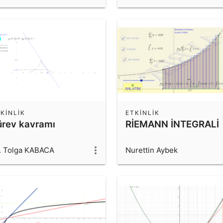
KINLIK
ETKINLIK
ürev kavramı
RİEMANN İNTEGRALİ
. Tolga KABACA
Nurettin Aybek