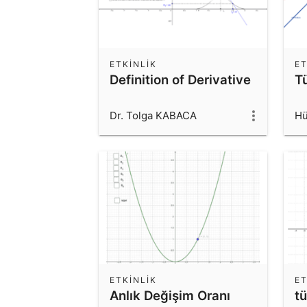
ETKINLIK
ET
Definition of Derivative
T
Dr. Tolga KABACA
Hü
ETKINLIK
ET
Anlık Değişim Oranı
t