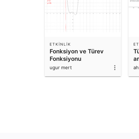
ETKINLIK
ET
Fonksiyon ve Türev
Tü
Fonksiyonu
ar
ugur mert
ah