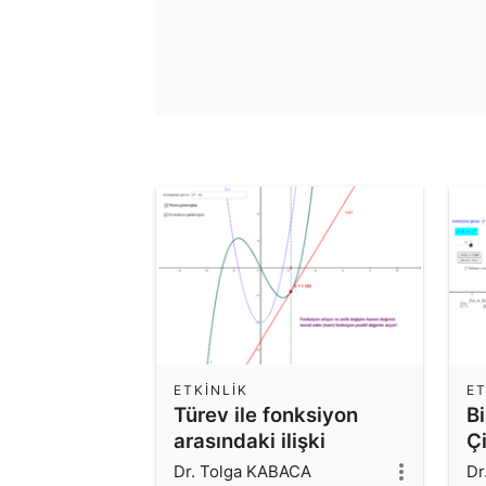
ETKINLIK
ET
Türev ile fonksiyon
Bi
arasındaki ilişki
Ç
Dr. Tolga KABACA
Dr