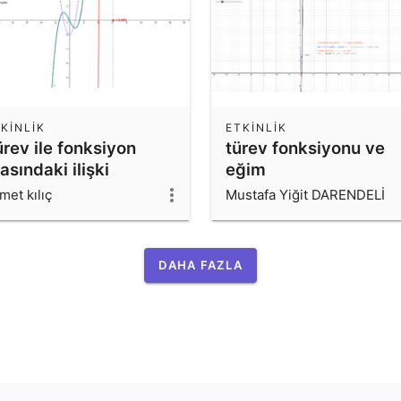
KINLIK
ETKINLIK
rev ile fonksiyon
türev fonksiyonu ve
asındaki ilişki
eğim
met kılıç
Mustafa Yiğit DARENDELİ
DAHA FAZLA