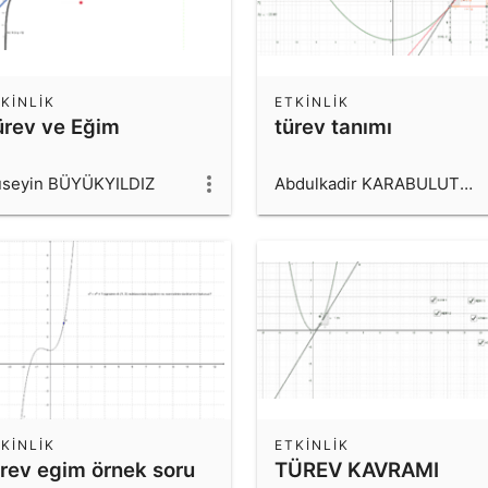
KINLIK
ETKINLIK
ürev ve Eğim
türev tanımı
seyin BÜYÜKYILDIZ
Abdulkadir KARABULUTOĞLU
KINLIK
ETKINLIK
ürev egim örnek soru
TÜREV KAVRAMI