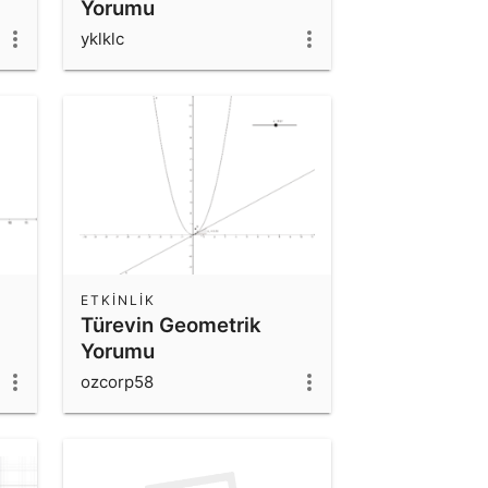
Yorumu
yklklc
ETKINLIK
Türevin Geometrik
Yorumu
ozcorp58