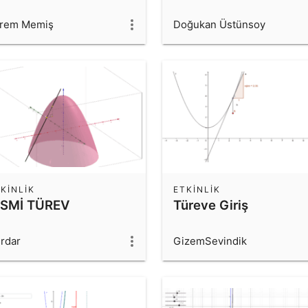
rem Memiş
Doğukan Üstünsoy
KINLIK
ETKINLIK
ISMİ TÜREV
Türeve Giriş
rdar
GizemSevindik