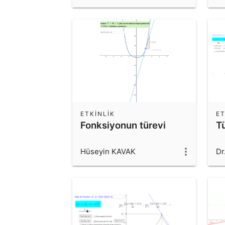
ETKINLIK
ET
Fonksiyonun türevi
T
Hüseyin KAVAK
Dr