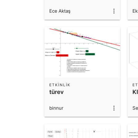
Ece Aktaş
Ek
ETKINLIK
ET
türev
K
binnur
Se