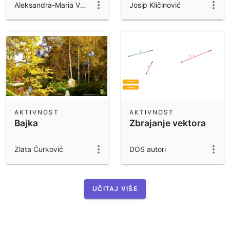
magnitude
Aleksandra-Maria Vuković
Josip Kličinović
AKTIVNOST
AKTIVNOST
Bajka
Zbrajanje vektora
Zlata Ćurković
DOS autori
UČITAJ VIŠE