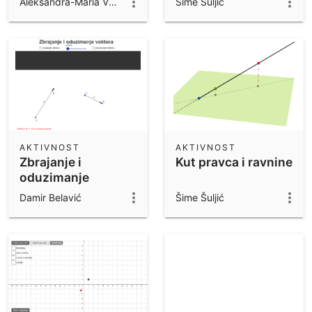
Aleksandra-Maria Vuković
Šime Šuljić
AKTIVNOST
AKTIVNOST
Zbrajanje i
Kut pravca i ravnine
oduzimanje
vektora
Damir Belavić
Šime Šuljić