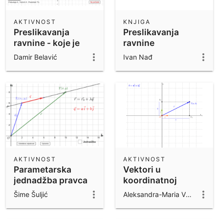
AKTIVNOST
KNJIGA
Preslikavanja
Preslikavanja
ravnine - koje je
ravnine
moje
Damir Belavić
Ivan Nađ
preslikavanje?
AKTIVNOST
AKTIVNOST
Parametarska
Vektori u
jednadžba pravca
koordinatnoj
ravnini - radijvektor
Šime Šuljić
Aleksandra-Maria Vuković