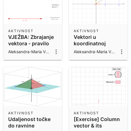
AKTIVNOST
AKTIVNOST
VJEŽBA: Zbrajanje
Vektori u
vektora - pravilo
koordinatnoj
trokuta
ravnini - opći
Aleksandra-Maria Vuković
Aleksandra-Maria Vuković
vektor
AKTIVNOST
AKTIVNOST
Udaljenost točke
[Exercise] Column
do ravnine
vector & its