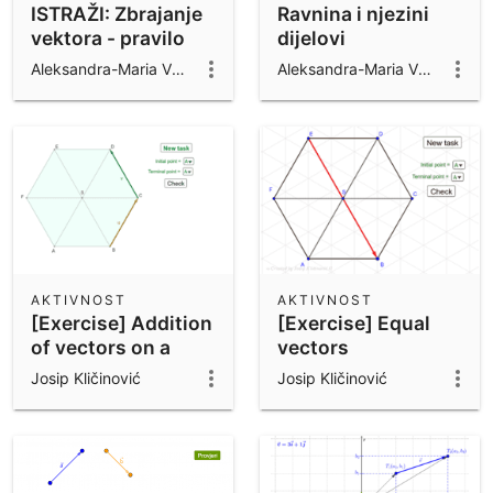
ISTRAŽI: Zbrajanje
Ravnina i njezini
vektora - pravilo
dijelovi
trokuta
Aleksandra-Maria Vuković
Aleksandra-Maria Vuković
AKTIVNOST
AKTIVNOST
[Exercise] Addition
[Exercise] Equal
of vectors on a
vectors
regular hexagon
Josip Kličinović
Josip Kličinović