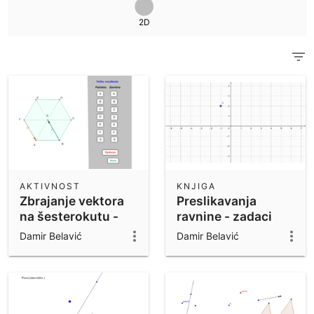
Znanstveni kalkulator
2D
Pogledaj sve materijale zajednice
Bilješke
Započnite s našim materijalima.
Preuzimanje aplikacija
Započnite s GeoGebra Aplikacijama
AKTIVNOST
KNJIGA
Zbrajanje vektora
Preslikavanja
na šesterokutu -
ravnine - zadaci
vježba
Damir Belavić
Damir Belavić