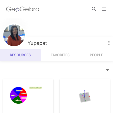
Resources
Number Sense
Yupapat
Calculators
Algebra
RESOURCES
FAVORITES
PEOPLE
Calculator Suite
Join Lesson
Geometry
Graphing Calculator
Sign in
Measurement
Geometry
Operations
3D Calculator
Probability and Statistics