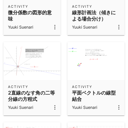
Scientific Calculator
ACTIVITY
ACTIVITY
微分係数の図形的意
線形計画法（傾きに
Community Resources
Notes
味
よる場合分け）
Get started with our Resources
Yuuki Suenari
Yuuki Suenari
App Downloads
Get started with the GeoGebra Apps
ACTIVITY
ACTIVITY
2直線のなす角の二等
平面ベクトルの線型
分線の方程式
結合
Yuuki Suenari
Yuuki Suenari