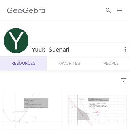
Resources
Number Sense
Yuuki Suenari
Calculators
Algebra
RESOURCES
FAVORITES
PEOPLE
Calculator Suite
Join Lesson
Geometry
Graphing Calculator
Sign in
Measurement
Geometry
Operations
3D Calculator
Probability and Statistics