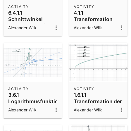
Scientific Calculator
ACTIVITY
ACTIVITY
6.4.1.1
4.1.1
Community Resources
Notes
Schnittwinkel
Transformation
Get started with our Resources
zwischen zwei
von Sinus und
Alexander Wilk
Alexander Wilk
Ebenen
Kosinus
App Downloads
Get started with the GeoGebra Apps
ACTIVITY
ACTIVITY
3.6.1
1.6.1.1
Logarithmusfunktion
Transformation der
als
Wurzelfunktion
Alexander Wilk
Alexander Wilk
Umkehrfunktion