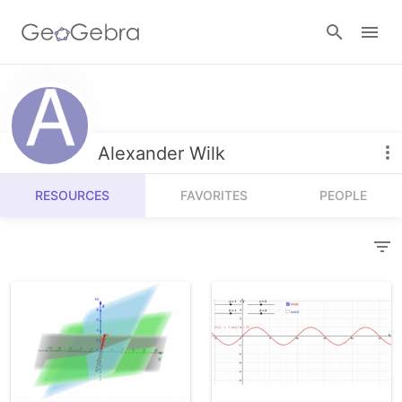
Resources
Number Sense
Alexander Wilk
Calculators
Algebra
RESOURCES
FAVORITES
PEOPLE
Calculator Suite
Join Lesson
Geometry
Graphing Calculator
Sign in
Measurement
Geometry
Operations
3D Calculator
Probability and Statistics