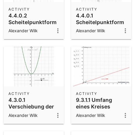
ACTIVITY
ACTIVITY
4.4.0.2
4.4.0.1
Scheitelpunktform
Scheitelpunktform
und Normalform
einer Parabel
Alexander Wilk
Alexander Wilk
einer Parabel
ACTIVITY
ACTIVITY
4.3.0.1
9.3.1.1 Umfang
Verschiebung der
eines Kreises
Parabel in x-
experimentell
Alexander Wilk
Alexander Wilk
Richtung
bestimmen