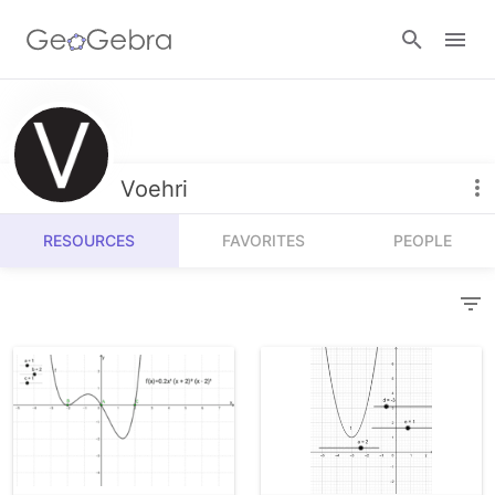
Resources
Number Sense
Voehri
Calculators
Algebra
RESOURCES
FAVORITES
PEOPLE
Calculator Suite
Join Lesson
Geometry
Graphing Calculator
Sign in
Measurement
Geometry
Operations
3D Calculator
Probability and Statistics