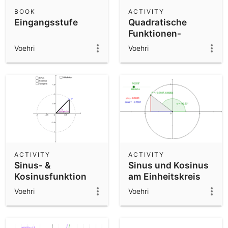
Scientific Calculator
BOOK
ACTIVITY
Eingangsstufe
Quadratische
Community Resources
Notes
Funktionen-
Get started with our Resources
Scheitelpunktform
Voehri
Voehri
App Downloads
Get started with the GeoGebra Apps
ACTIVITY
ACTIVITY
Sinus- &
Sinus und Kosinus
Kosinusfunktion
am Einheitskreis
Voehri
Voehri