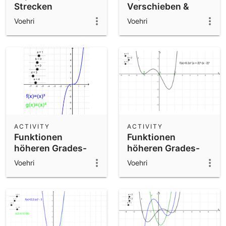
Strecken
Verschieben &
Strecken
Voehri
Voehri
ACTIVITY
ACTIVITY
Funktionen
Funktionen
höheren Grades-
höheren Grades-
Veränderungen
besondere
Voehri
Voehri
durch Parameter
Nullstellen