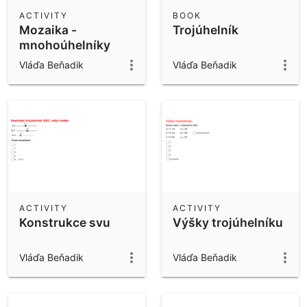
Scientific Calculator
ACTIVITY
BOOK
Mozaika -
Trojúhelník
Community Resources
Notes
mnohoúhelníky
Get started with our Resources
Vláďa Beňadik
Vláďa Beňadik
App Downloads
Get started with the GeoGebra Apps
ACTIVITY
ACTIVITY
Konstrukce svu
Výšky trojúhelníku
Vláďa Beňadik
Vláďa Beňadik