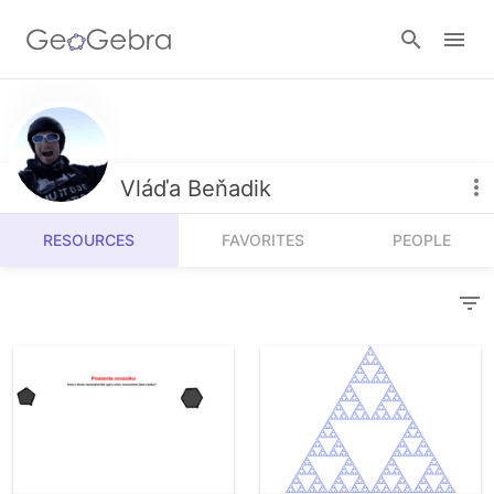
Resources
Number Sense
Vláďa Beňadik
Calculators
Algebra
RESOURCES
FAVORITES
PEOPLE
Calculator Suite
Join Lesson
Geometry
Graphing Calculator
Sign in
Measurement
Geometry
Operations
3D Calculator
Probability and Statistics