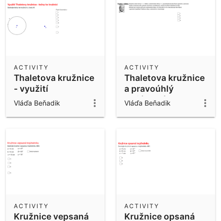
ACTIVITY
ACTIVITY
Thaletova kružnice
Thaletova kružnice
- využití
a pravoúhlý
trojúhelník
Vláďa Beňadik
Vláďa Beňadik
ACTIVITY
ACTIVITY
Kružnice vepsaná
Kružnice opsaná