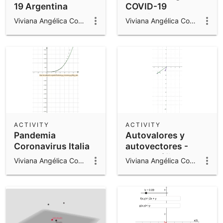
19 Argentina
COVID-19
(cantidad de
Viviana Angélica Costa
Viviana Angélica Costa
infectados) desde
el 3 de marzo.
Curvas de Ajuste
ACTIVITY
ACTIVITY
Pandemia
Autovalores y
Coronavirus Italia
autovectores -
2020
Vista Gráfica
Viviana Angélica Costa
Viviana Angélica Costa