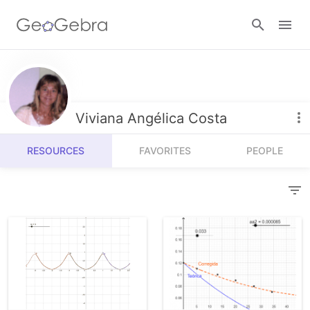
Resources
Number Sense
Viviana Angélica Costa
Calculators
Algebra
RESOURCES
FAVORITES
PEOPLE
Calculator Suite
Join Lesson
Geometry
Graphing Calculator
Sign in
Measurement
Geometry
Operations
3D Calculator
Probability and Statistics