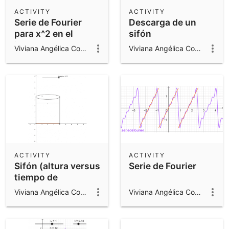
Scientific Calculator
ACTIVITY
ACTIVITY
Serie de Fourier
Descarga de un
Community Resources
Notes
para x^2 en el
sifón
Get started with our Resources
intervalo -1 a 1
Viviana Angélica Costa
Viviana Angélica Costa
App Downloads
Get started with the GeoGebra Apps
ACTIVITY
ACTIVITY
Sifón (altura versus
Serie de Fourier
tiempo de
descarga)
Viviana Angélica Costa
Viviana Angélica Costa