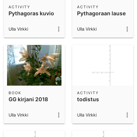
Scientific Calculator
ACTIVITY
ACTIVITY
Pythagoras kuvio
Pythagoraan lause
Community Resources
Notes
Get started with our Resources
Ulla Virkki
Ulla Virkki
App Downloads
Get started with the GeoGebra Apps
BOOK
ACTIVITY
GG kirjani 2018
todistus
Ulla Virkki
Ulla Virkki