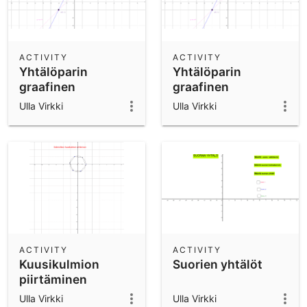
ACTIVITY
ACTIVITY
Yhtälöparin
Yhtälöparin
graafinen
graafinen
ratkaiseminen
ratkaiseminen
Ulla Virkki
Ulla Virkki
ACTIVITY
ACTIVITY
Kuusikulmion
Suorien yhtälöt
piirtäminen
vaiheittain
Ulla Virkki
Ulla Virkki