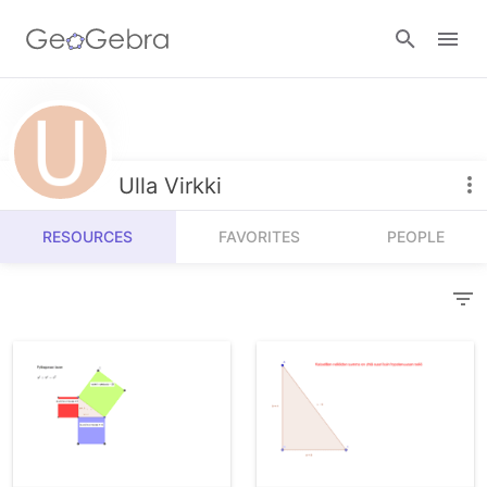
Resources
Number Sense
Ulla Virkki
Calculators
Algebra
RESOURCES
FAVORITES
PEOPLE
Calculator Suite
Join Lesson
Geometry
Graphing Calculator
Sign in
Measurement
Geometry
Operations
3D Calculator
Probability and Statistics