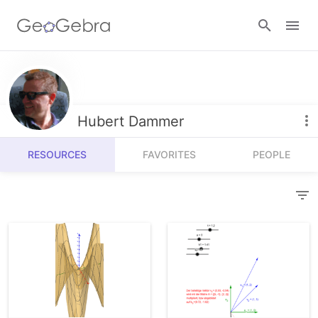
Resources
Number Sense
Hubert Dammer
Calculators
Algebra
RESOURCES
FAVORITES
PEOPLE
Calculator Suite
Join Lesson
Geometry
Graphing Calculator
Sign in
Measurement
Geometry
Operations
3D Calculator
Probability and Statistics