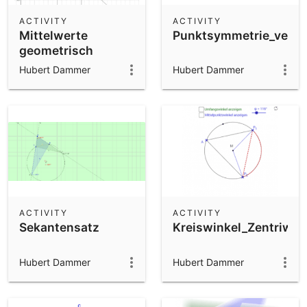
ACTIVITY
ACTIVITY
Mittelwerte
Punktsymmetrie_vers
geometrisch
erklärt- arithm. -
Hubert Dammer
Hubert Dammer
geometr.-
harmonisch
ACTIVITY
ACTIVITY
Sekantensatz
Kreiswinkel_Zentriwin
Hubert Dammer
Hubert Dammer