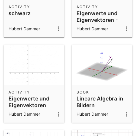
Scientific Calculator
ACTIVITY
ACTIVITY
schwarz
EIgenwerte und
Community Resources
Notes
Eigenvektoren -
Get started with our Resources
Einführung
Hubert Dammer
Hubert Dammer
App Downloads
Get started with the GeoGebra Apps
ACTIVITY
BOOK
Eigenwerte und
Lineare Algebra in
Eigenvektoren
Bildern
Hubert Dammer
Hubert Dammer