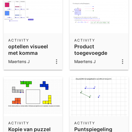
ACTIVITY
ACTIVITY
optellen visueel
Product
met komma
toegevoegde
tweetermen cc
Maertens J
Maertens J
Roger Meesschaert
ACTIVITY
ACTIVITY
Kopie van puzzel
Puntspiegeling