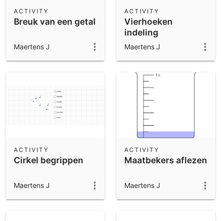
Scientific Calculator
ACTIVITY
ACTIVITY
Breuk van een getal
Vierhoeken
Community Resources
Notes
indeling
Get started with our Resources
Maertens J
Maertens J
App Downloads
Get started with the GeoGebra Apps
ACTIVITY
ACTIVITY
Cirkel begrippen
Maatbekers aflezen
Maertens J
Maertens J