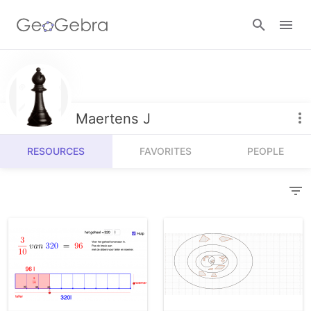
Resources
Number Sense
Maertens J
Calculators
Algebra
RESOURCES
FAVORITES
PEOPLE
Calculator Suite
Join Lesson
Geometry
Graphing Calculator
Sign in
Measurement
Geometry
Operations
3D Calculator
Probability and Statistics