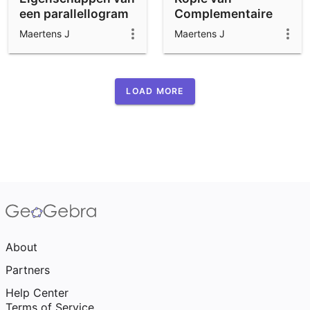
een parallellogram
Complementaire
hoeken
Maertens J
Maertens J
LOAD MORE
About
Partners
Help Center
Terms of Service