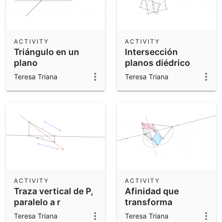
ACTIVITY
ACTIVITY
Triángulo en un
Intersección
plano
planos diédrico
perpendicular al
directo
Teresa Triana
Teresa Triana
segundo bisector
ACTIVITY
ACTIVITY
Traza vertical de P,
Afinidad que
paralelo a r
transforma
cuadrilátero en
Teresa Triana
Teresa Triana