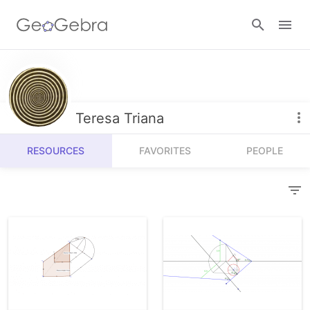
Resources
Number Sense
Teresa Triana
Calculators
Algebra
RESOURCES
FAVORITES
PEOPLE
Calculator Suite
Join Lesson
Geometry
Graphing Calculator
Sign in
Measurement
Geometry
Operations
3D Calculator
Probability and Statistics