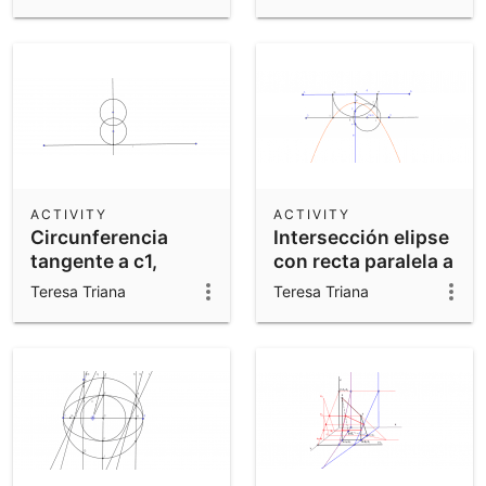
cuadrado
ACTIVITY
ACTIVITY
Circunferencia
Intersección elipse
tangente a c1,
con recta paralela a
c2(igual radio) y r.
la directriz
Teresa Triana
Teresa Triana