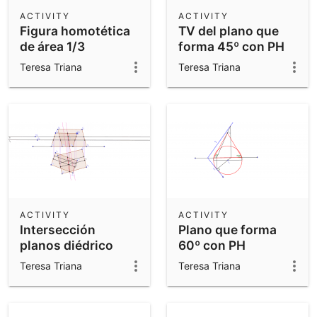
Scientific Calculator
ACTIVITY
ACTIVITY
Figura homotética
TV del plano que
Community Resources
Notes
de área 1/3
forma 45º con PH
Get started with our Resources
Teresa Triana
Teresa Triana
App Downloads
Get started with the GeoGebra Apps
ACTIVITY
ACTIVITY
Intersección
Plano que forma
planos diédrico
60º con PH
Teresa Triana
Teresa Triana