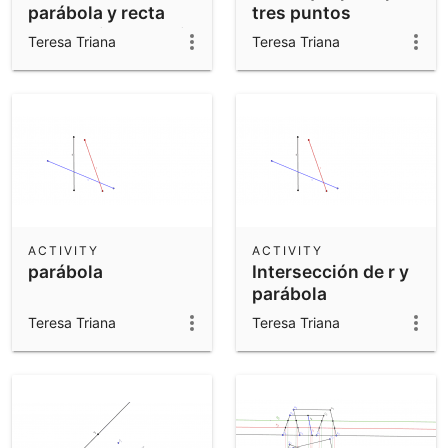
parábola y recta
tres puntos
perpendicular al eje
Teresa Triana
Teresa Triana
por F
ACTIVITY
ACTIVITY
parábola
Intersección de r y
parábola
Teresa Triana
Teresa Triana