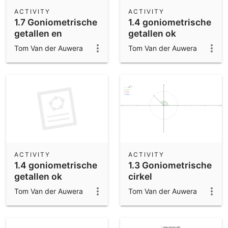
Scientific Calculator
ACTIVITY
ACTIVITY
1.7 Goniometrische
1.4 goniometrische
Community Resources
Notes
getallen en
getallen ok
Get started with our Resources
verwante hoeken
Tom Van der Auwera
Tom Van der Auwera
App Downloads
Get started with the GeoGebra Apps
ACTIVITY
ACTIVITY
1.4 goniometrische
1.3 Goniometrische
getallen ok
cirkel
Tom Van der Auwera
Tom Van der Auwera