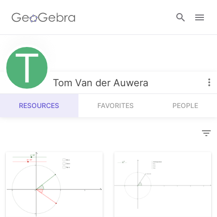
Resources
Number Sense
Tom Van der Auwera
Calculators
Algebra
RESOURCES
FAVORITES
PEOPLE
Calculator Suite
Join Lesson
Geometry
Graphing Calculator
Sign in
Measurement
Geometry
Operations
3D Calculator
Probability and Statistics