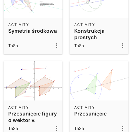
ACTIVITY
ACTIVITY
Symetria środkowa
Konstrukcja
prostych
równoległych.
TaSa
TaSa
ACTIVITY
ACTIVITY
Przesunięcie figury
Przesunięcie
o wektor v.
TaSa
TaSa