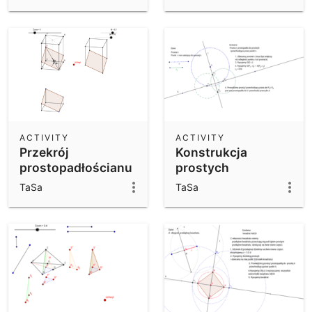
ACTIVITY
ACTIVITY
Przekrój
Konstrukcja
prostopadłościanu
prostych
prostopadłych.
TaSa
TaSa