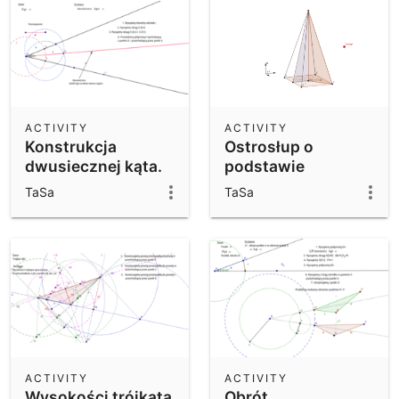
ACTIVITY
ACTIVITY
Konstrukcja
Ostrosłup o
dwusiecznej kąta.
podstawie
prostokąta
TaSa
TaSa
ACTIVITY
ACTIVITY
Wysokości trójkąta
Obrót