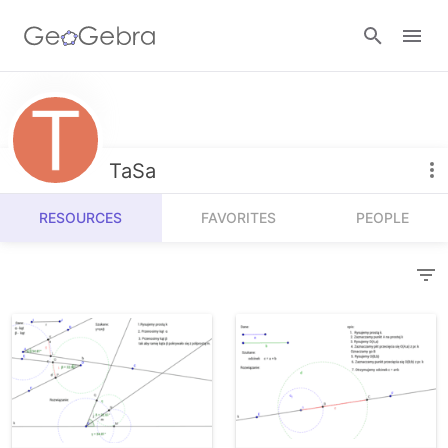
Resources
Number Sense
TaSa
Calculators
Algebra
RESOURCES
FAVORITES
PEOPLE
Calculator Suite
Join Lesson
Geometry
Graphing Calculator
Sign in
Measurement
Geometry
Operations
3D Calculator
Probability and Statistics