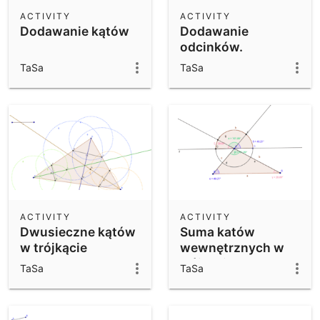
Scientific Calculator
ACTIVITY
ACTIVITY
Dodawanie kątów
Dodawanie
Community Resources
Notes
odcinków.
Get started with our Resources
TaSa
TaSa
App Downloads
Get started with the GeoGebra Apps
ACTIVITY
ACTIVITY
Dwusieczne kątów
Suma katów
w trójkącie
wewnętrznych w
trójkącie
TaSa
TaSa