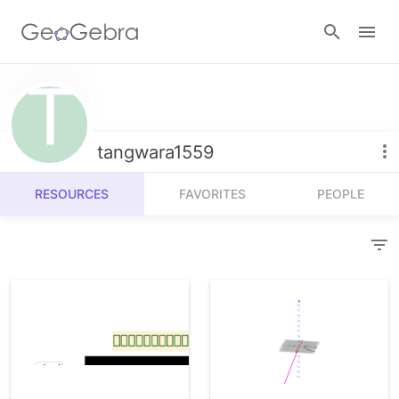
Resources
Number Sense
tangwara1559
Calculators
Algebra
RESOURCES
FAVORITES
PEOPLE
Calculator Suite
Join Lesson
Geometry
Graphing Calculator
Sign in
Measurement
Geometry
Operations
3D Calculator
Probability and Statistics