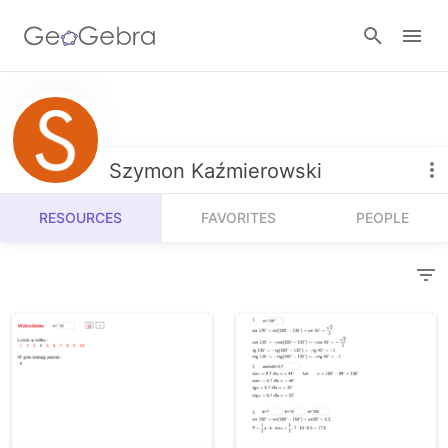
Resources
Number Sense
Szymon Kaźmierowski
Calculators
Algebra
RESOURCES
FAVORITES
PEOPLE
Calculator Suite
Join Lesson
Geometry
Graphing Calculator
Sign in
Measurement
Geometry
Operations
3D Calculator
Probability and Statistics