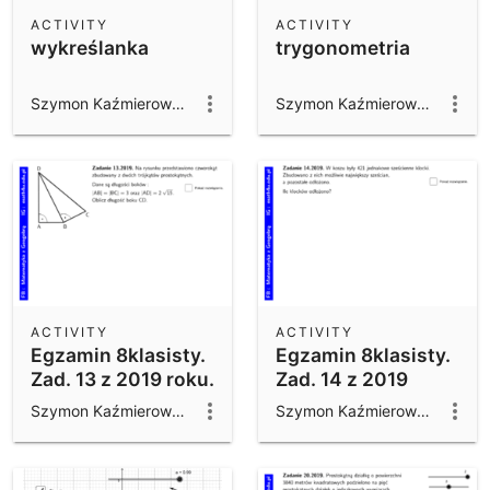
Scientific Calculator
ACTIVITY
ACTIVITY
wykreślanka
trygonometria
Community Resources
Notes
Get started with our Resources
Szymon Kaźmierowski
Szymon Kaźmierowski
App Downloads
Get started with the GeoGebra Apps
ACTIVITY
ACTIVITY
Egzamin 8klasisty.
Egzamin 8klasisty.
Zad. 13 z 2019 roku.
Zad. 14 z 2019
roku.
Szymon Kaźmierowski
Szymon Kaźmierowski