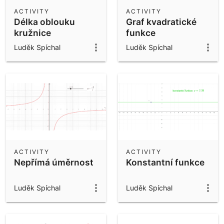
Scientific Calculator
ACTIVITY
ACTIVITY
Délka oblouku
Graf kvadratické
Community Resources
Notes
kružnice
funkce
Get started with our Resources
Luděk Spíchal
Luděk Spíchal
App Downloads
Get started with the GeoGebra Apps
ACTIVITY
ACTIVITY
Nepřímá úměrnost
Konstantní funkce
Luděk Spíchal
Luděk Spíchal