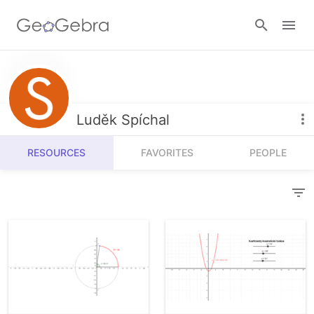
Resources
Number Sense
Luděk Spíchal
Calculators
Algebra
RESOURCES
FAVORITES
PEOPLE
Calculator Suite
Join Lesson
Geometry
Graphing Calculator
Sign in
Measurement
Geometry
Operations
3D Calculator
Probability and Statistics