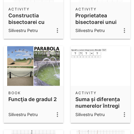
ACTIVITY
ACTIVITY
Constructia
Proprietatea
bisectoarei cu
bisectoarei unui
ajutorul
unghi
Silivestru Petru
Silivestru Petru
compasului
BOOK
ACTIVITY
Funcţia de gradul 2
Suma și diferența
numerelor întregi
Silivestru Petru
Silivestru Petru