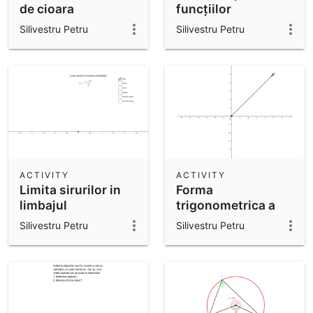
de cioara
funcțiilor
elementare
Silivestru Petru
Silivestru Petru
ACTIVITY
ACTIVITY
Limita sirurilor in
Forma
limbajul
trigonometrica a
vecinătăților
numărului complex
Silivestru Petru
Silivestru Petru