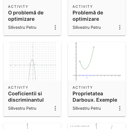
Scientific Calculator
ACTIVITY
ACTIVITY
O problemă de
Problemă de
Community Resources
Notes
optimizare
optimizare
Get started with our Resources
Silivestru Petru
Silivestru Petru
App Downloads
Get started with the GeoGebra Apps
ACTIVITY
ACTIVITY
Coeficientii si
Proprietatea
discriminantul
Darboux. Exemple
trinomului
Silivestru Petru
Silivestru Petru