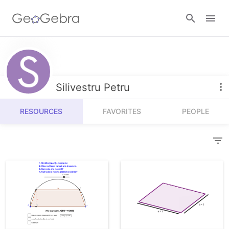
Resources
Number Sense
Silivestru Petru
Calculators
Algebra
RESOURCES
FAVORITES
PEOPLE
Calculator Suite
Join Lesson
Geometry
Graphing Calculator
Sign in
Measurement
Geometry
Operations
3D Calculator
Probability and Statistics