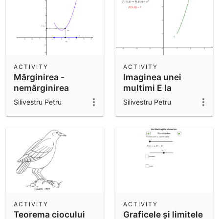
ACTIVITY
ACTIVITY
Mărginirea -
Imaginea unei
nemărginirea
multimi E la
funcţiilor. Condiţii
aplicatia f
Silivestru Petru
Silivestru Petru
ACTIVITY
ACTIVITY
Teorema ciocului
Graficele și limitele