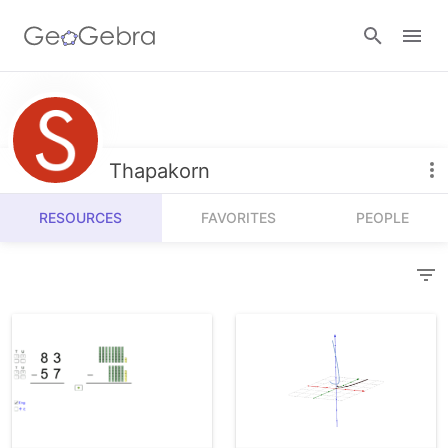
Resources
Number Sense
Thapakorn
Calculators
Algebra
RESOURCES
FAVORITES
PEOPLE
Calculator Suite
Join Lesson
Geometry
Graphing Calculator
Sign in
Measurement
Geometry
Operations
3D Calculator
Probability and Statistics