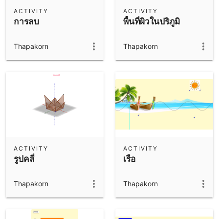
Scientific Calculator
ACTIVITY
ACTIVITY
การลบ
พื้นที่ผิวในปริภูมิ
Community Resources
Notes
Get started with our Resources
Thapakorn
Thapakorn
App Downloads
Get started with the GeoGebra Apps
ACTIVITY
ACTIVITY
รูปคลี่
เรือ
Thapakorn
Thapakorn