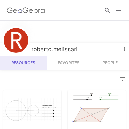
Resources
Number Sense
roberto.melissari
Calculators
Algebra
RESOURCES
FAVORITES
PEOPLE
Calculator Suite
Join Lesson
Geometry
Graphing Calculator
Sign in
Measurement
Geometry
Operations
3D Calculator
Probability and Statistics