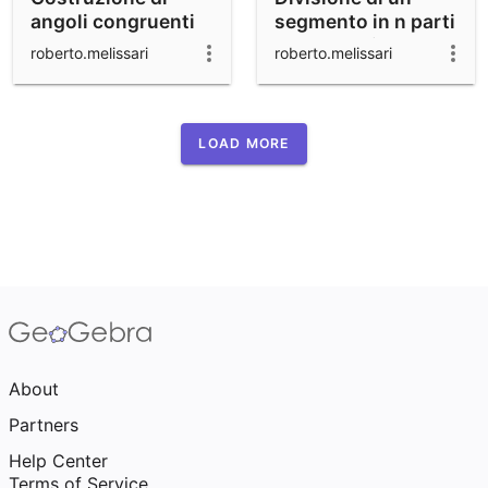
angoli congruenti
segmento in n parti
congruenti
roberto.melissari
roberto.melissari
LOAD MORE
About
Partners
Help Center
Terms of Service