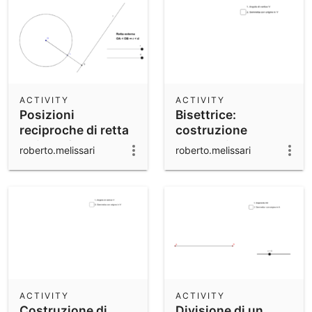
ACTIVITY
ACTIVITY
Posizioni
Bisettrice:
reciproche di retta
costruzione
e circonferenza
geometrica
roberto.melissari
roberto.melissari
ACTIVITY
ACTIVITY
Costruzione di
Divisione di un