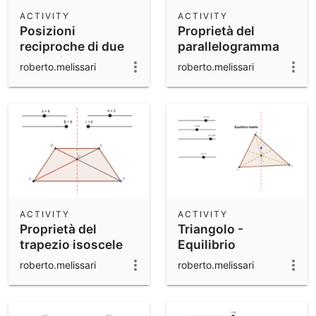
Scientific Calculator
ACTIVITY
ACTIVITY
Posizioni
Proprietà del
Community Resources
Notes
reciproche di due
parallelogramma
Get started with our Resources
circonferenze
roberto.melissari
roberto.melissari
App Downloads
Get started with the GeoGebra Apps
ACTIVITY
ACTIVITY
Proprietà del
Triangolo -
trapezio isoscele
Equilibrio
roberto.melissari
roberto.melissari