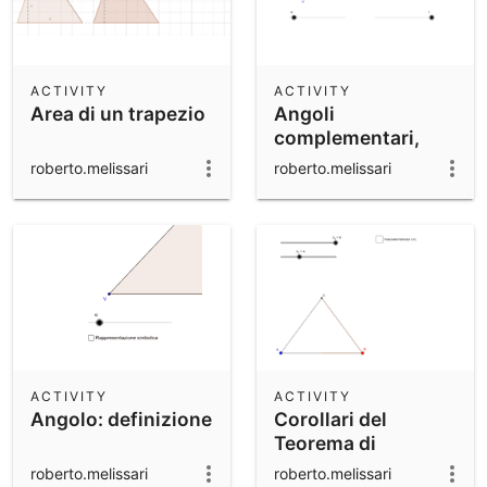
ACTIVITY
ACTIVITY
Area di un trapezio
Angoli
complementari,
supplementari,
roberto.melissari
roberto.melissari
esplementari
ACTIVITY
ACTIVITY
Angolo: definizione
Corollari del
Teorema di
Pitagora: Triangolo
roberto.melissari
roberto.melissari