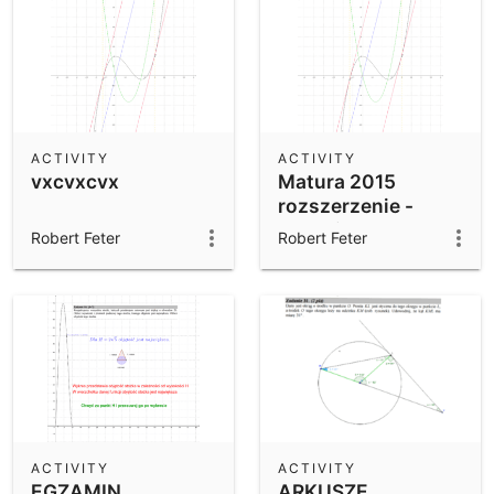
ACTIVITY
ACTIVITY
vxcvxcvx
Matura 2015
rozszerzenie -
zadanie 12
Robert Feter
Robert Feter
ACTIVITY
ACTIVITY
EGZAMIN
ARKUSZE