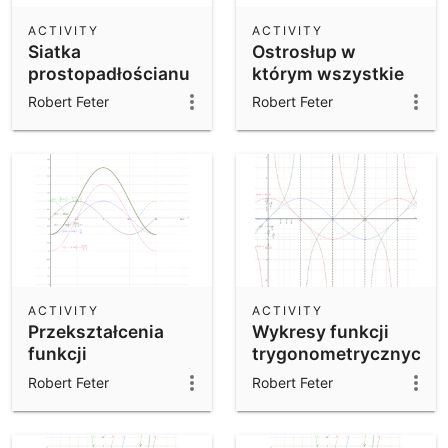
ACTIVITY
ACTIVITY
Siatka
Ostrosłup w
prostopadłościanu
którym wszystkie
prawidłowego
ściany są
Robert Feter
Robert Feter
czworokątnego
nachylone do
płaszczy
ACTIVITY
ACTIVITY
Przekształcenia
Wykresy funkcji
funkcji
trygonometrycznych
trygonometrycznej
Robert Feter
Robert Feter
sinus