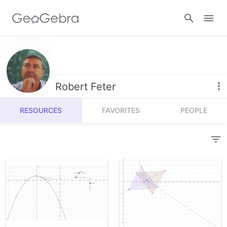
Resources
Number Sense
Robert Feter
Calculators
Algebra
RESOURCES
FAVORITES
PEOPLE
Calculator Suite
Join Lesson
Geometry
Graphing Calculator
Sign in
Measurement
Geometry
Operations
3D Calculator
Probability and Statistics