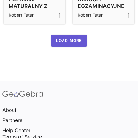
MATURALNY Z
EGZAMINACYJNE -
MATEMATYKI 2015
MATURA 2015
Robert Feter
Robert Feter
P ROZSZ - zadanie
nowa matura.
16
Zadanie 31.
LOAD MORE
About
Partners
Help Center
Terms of Service