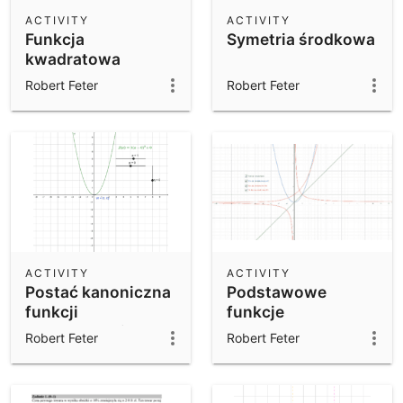
Scientific Calculator
ACTIVITY
ACTIVITY
Funkcja
Symetria środkowa
Community Resources
Notes
kwadratowa
Get started with our Resources
podstawy 2022-
Robert Feter
Robert Feter
2023
App Downloads
Get started with the GeoGebra Apps
ACTIVITY
ACTIVITY
Postać kanoniczna
Podstawowe
funkcji
funkcje
kwadratowej
Robert Feter
Robert Feter