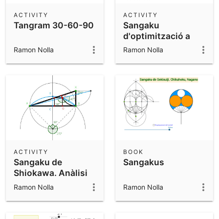
ACTIVITY
ACTIVITY
Tangram 30-60-90
Sangaku
d'optimització a
Shiokawa, Nagano
Ramon Nolla
Ramon Nolla
ACTIVITY
BOOK
Sangaku de
Sangakus
Shiokawa. Anàlisi
Ramon Nolla
Ramon Nolla