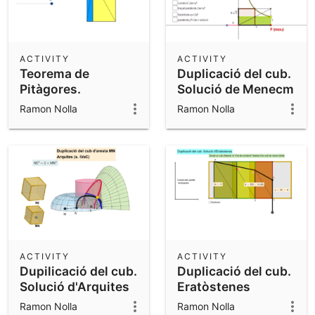
ACTIVITY
ACTIVITY
Teorema de
Duplicació del cub.
Pitàgores.
Solució de Menecm
'Elements'
(IV aC)
Ramon Nolla
Ramon Nolla
d'Euclides, I.47
ACTIVITY
ACTIVITY
Dupilicació del cub.
Duplicació del cub.
Solució d'Arquites
Eratòstenes
Ramon Nolla
Ramon Nolla