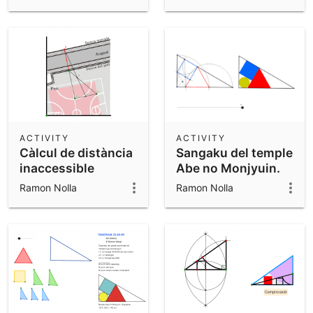
ACTIVITY
ACTIVITY
Càlcul de distància
Sangaku del temple
inaccessible
Abe no Monjyuin.
Fukushima
Ramon Nolla
Ramon Nolla