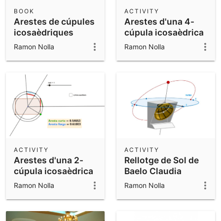
Scientific Calculator
BOOK
ACTIVITY
Arestes de cúpules
Arestes d'una 4-
Community Resources
Notes
icosaèdriques
cúpula icosaèdrica
Get started with our Resources
Ramon Nolla
Ramon Nolla
App Downloads
Get started with the GeoGebra Apps
ACTIVITY
ACTIVITY
Arestes d'una 2-
Rellotge de Sol de
cúpula icosaèdrica
Baelo Claudia
Ramon Nolla
Ramon Nolla