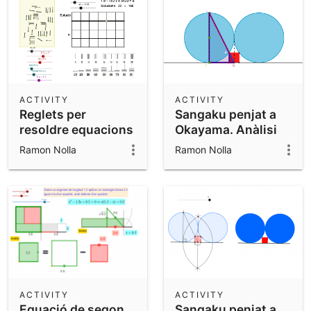
ACTIVITY
ACTIVITY
Reglets per
Sangaku penjat a
resoldre equacions
Okayama. Anàlisi
de 2n grau
per semblança
Ramon Nolla
Ramon Nolla
ACTIVITY
ACTIVITY
Equació de segon
Sangaku penjat a