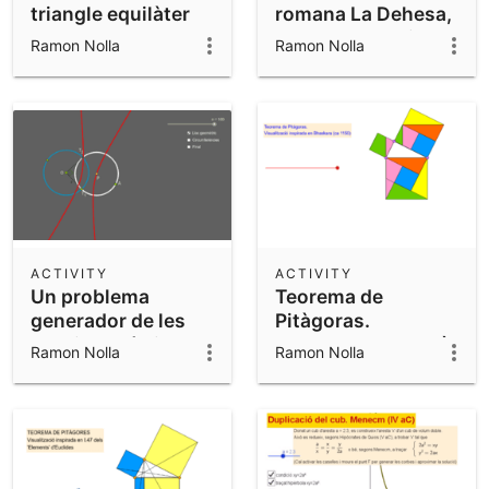
triangle equilàter
romana La Dehesa,
Cuevas de Soria
Ramon Nolla
Ramon Nolla
ACTIVITY
ACTIVITY
Un problema
Teorema de
generador de les
Pitàgoras.
seccions còniques
Bhaskara (ca 1150)
Ramon Nolla
Ramon Nolla