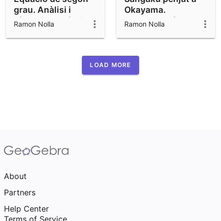
grau. Anàlisi i
Okayama.
síntesi geomètrica
Construcció
Ramon Nolla
Ramon Nolla
- NouBiaix 30
LOAD MORE
About
Partners
Help Center
Terms of Service