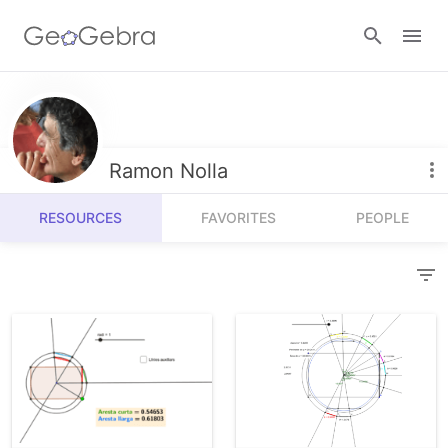
Resources
Number Sense
Ramon Nolla
Calculators
Algebra
RESOURCES
FAVORITES
PEOPLE
Calculator Suite
Join Lesson
Geometry
Graphing Calculator
Sign in
Measurement
Geometry
Operations
3D Calculator
Probability and Statistics