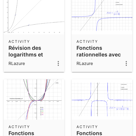
ACTIVITY
ACTIVITY
Révision des
Fonctions
logarithms et
rationnelles avec
l'exponentiel
dérivées. ex 3
RLazure
RLazure
ACTIVITY
ACTIVITY
Fonctions
Fonctions