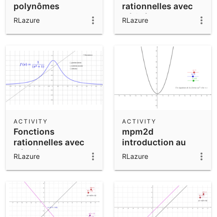
polynômes
rationnelles avec
dérivées. ex 1
RLazure
RLazure
ACTIVITY
ACTIVITY
Fonctions
mpm2d
rationnelles avec
introduction au
dérivées. ex 2
parabole
RLazure
RLazure