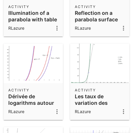
Scientific Calculator
ACTIVITY
ACTIVITY
Illumination of a
Reflection on a
Community Resources
Notes
parabola with table
parabola surface
Get started with our Resources
calculations
RLazure
RLazure
App Downloads
Get started with the GeoGebra Apps
ACTIVITY
ACTIVITY
Dérivée de
Les taux de
logarithms autour
variation des
de la valeur 'e'
logarithms
RLazure
RLazure