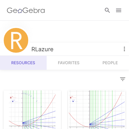
Resources
Number Sense
RLazure
Calculators
Algebra
RESOURCES
FAVORITES
PEOPLE
Calculator Suite
Join Lesson
Geometry
Graphing Calculator
Sign in
Measurement
Geometry
Operations
3D Calculator
Probability and Statistics