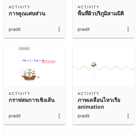
Scientific Calculator
ACTIVITY
ACTIVITY
การคูณเศษส่วน
พื้นที่ผิวปริภูมิสามมิติ
Community Resources
Notes
Get started with our Resources
pradit
pradit
App Downloads
Get started with the GeoGebra Apps
ACTIVITY
ACTIVITY
กราฟสมการเชิงเส้น
ภาพเคลื่อนไหวเรือ
animation
pradit
pradit