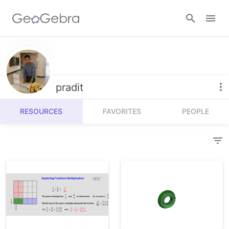
Resources
Number Sense
pradit
Calculators
Algebra
RESOURCES
FAVORITES
PEOPLE
Calculator Suite
Join Lesson
Geometry
Graphing Calculator
Sign in
Measurement
Geometry
Operations
3D Calculator
Probability and Statistics