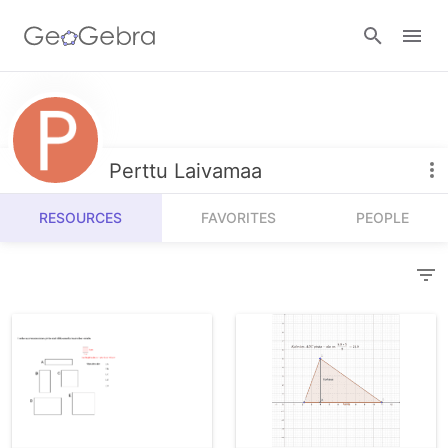
Resources
Number Sense
Perttu Laivamaa
Calculators
Algebra
RESOURCES
FAVORITES
PEOPLE
Calculator Suite
Join Lesson
Geometry
Graphing Calculator
Sign in
Measurement
Geometry
Operations
3D Calculator
Probability and Statistics