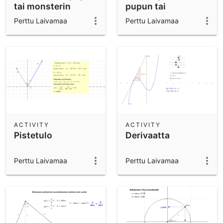
tai monsterin
pupun tai
kanssa
monsterin kanssa
Perttu Laivamaa
Perttu Laivamaa
ACTIVITY
ACTIVITY
Pistetulo
Derivaatta
Perttu Laivamaa
Perttu Laivamaa