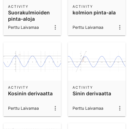
Scientific Calculator
ACTIVITY
ACTIVITY
Suorakulmioiden
kolmion pinta-ala
Community Resources
Notes
pinta-aloja
Get started with our Resources
Perttu Laivamaa
Perttu Laivamaa
App Downloads
Get started with the GeoGebra Apps
ACTIVITY
ACTIVITY
Kosinin derivaatta
Sinin derivaatta
Perttu Laivamaa
Perttu Laivamaa