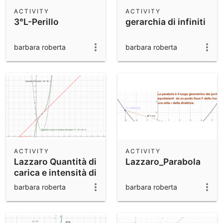
Scientific Calculator
ACTIVITY
ACTIVITY
3°L-Perillo
gerarchia di infiniti
Community Resources
Notes
Get started with our Resources
barbara roberta
barbara roberta
App Downloads
Get started with the GeoGebra Apps
ACTIVITY
ACTIVITY
Lazzaro Quantità di
Lazzaro_Parabola
carica e intensità di
corrente
barbara roberta
barbara roberta