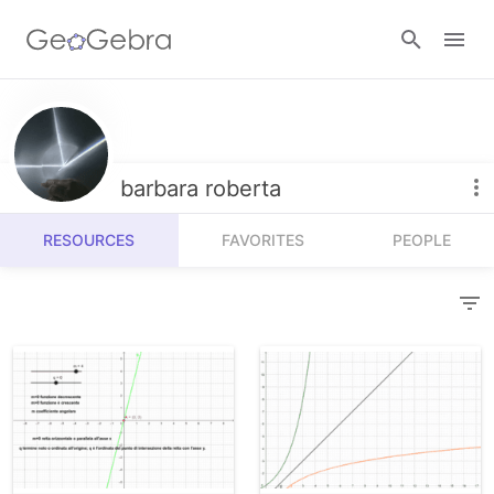
Resources
Number Sense
barbara roberta
Calculators
Algebra
RESOURCES
FAVORITES
PEOPLE
Calculator Suite
Join Lesson
Geometry
Graphing Calculator
Sign in
Measurement
Geometry
Operations
3D Calculator
Probability and Statistics