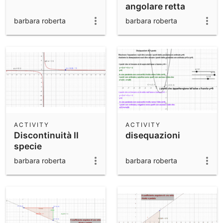
angolare retta
secante o tangente
barbara roberta
barbara roberta
ad una curva
ACTIVITY
ACTIVITY
Discontinuità II
disequazioni
specie
barbara roberta
barbara roberta