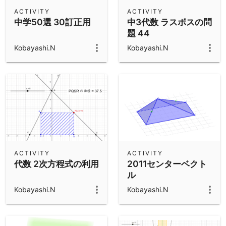
Scientific Calculator
ACTIVITY
ACTIVITY
中学50選 30訂正用
中3代数 ラスボスの問
Community Resources
Notes
題 44
Get started with our Resources
Kobayashi.N
Kobayashi.N
App Downloads
Get started with the GeoGebra Apps
ACTIVITY
ACTIVITY
代数 2次方程式の利用
2011センターベクト
ル
Kobayashi.N
Kobayashi.N