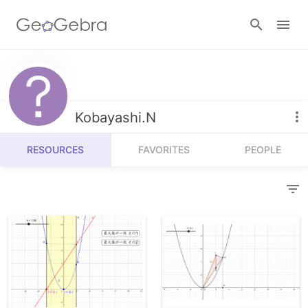
Resources
Number Sense
Kobayashi.N
Calculators
Algebra
RESOURCES
FAVORITES
PEOPLE
Calculator Suite
Join Lesson
Geometry
Graphing Calculator
Sign in
Measurement
Geometry
Operations
3D Calculator
Probability and Statistics