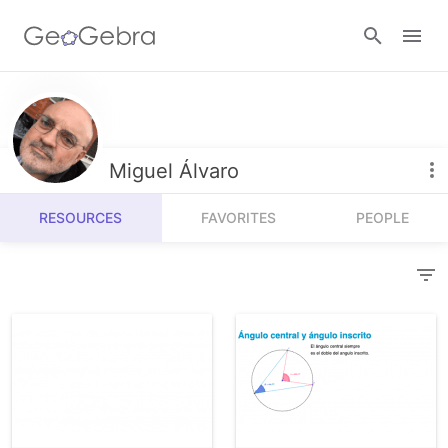
Resources
Number Sense
Miguel Álvaro
Calculators
Algebra
RESOURCES
FAVORITES
PEOPLE
Calculator Suite
Join Lesson
Geometry
Graphing Calculator
Sign in
Measurement
Geometry
Operations
3D Calculator
Probability and Statistics