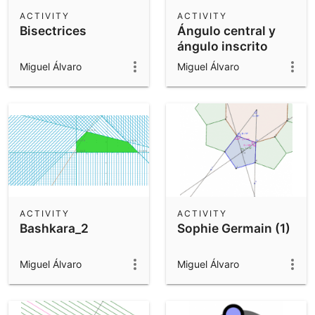
Scientific Calculator
ACTIVITY
ACTIVITY
Bisectrices
Ángulo central y
Community Resources
Notes
ángulo inscrito
Get started with our Resources
Miguel Álvaro
Miguel Álvaro
App Downloads
Get started with the GeoGebra Apps
ACTIVITY
ACTIVITY
Bashkara_2
Sophie Germain (1)
Miguel Álvaro
Miguel Álvaro