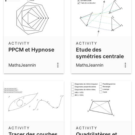
ACTIVITY
ACTIVITY
PPCM et Hypnose
Etude des
symétries centrale
et axiale
MathsJeannin
MathsJeannin
ACTIVITY
ACTIVITY
Tracer des courbes
Quadrilatères et