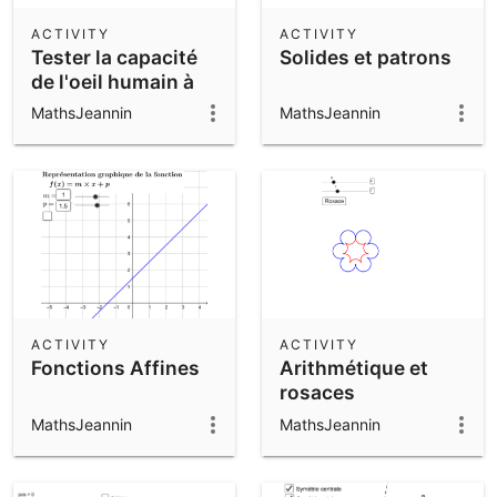
ACTIVITY
ACTIVITY
Tester la capacité
Solides et patrons
de l'oeil humain à
distinguer un
MathsJeannin
MathsJeannin
horizon plat
ACTIVITY
ACTIVITY
Fonctions Affines
Arithmétique et
rosaces
MathsJeannin
MathsJeannin