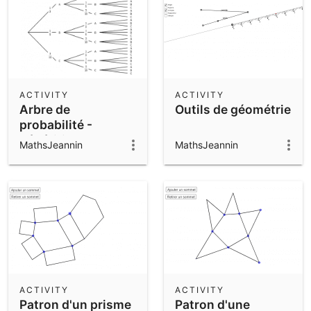
ACTIVITY
ACTIVITY
Arbre de
Outils de géométrie
probabilité -
Répétitions
MathsJeannin
MathsJeannin
identiques
ACTIVITY
ACTIVITY
Patron d'un prisme
Patron d'une