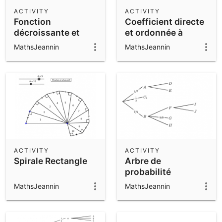
Scientific Calculator
ACTIVITY
ACTIVITY
Fonction
Coefficient directe
Community Resources
Notes
décroissante et
et ordonnée à
Get started with our Resources
minorée dont la
l'origine
MathsJeannin
MathsJeannin
dérivée ne tend pas
App Downloads
vers zéro
Get started with the GeoGebra Apps
ACTIVITY
ACTIVITY
Spirale Rectangle
Arbre de
probabilité
MathsJeannin
MathsJeannin