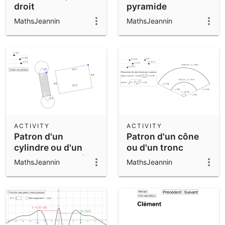
droit
pyramide
MathsJeannin
MathsJeannin
ACTIVITY
ACTIVITY
Patron d'un
Patron d'un cône
cylindre ou d'un
ou d'un tronc
cylindre tronqué
conique
MathsJeannin
MathsJeannin
(parallèlement à
l'axe)