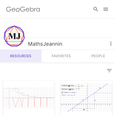
Resources
Number Sense
MathsJeannin
Calculators
Algebra
RESOURCES
FAVORITES
PEOPLE
Calculator Suite
Join Lesson
Geometry
Graphing Calculator
Sign in
Measurement
Geometry
Operations
3D Calculator
Probability and Statistics