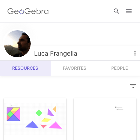
Resources
Number Sense
Luca Frangella
Calculators
Algebra
RESOURCES
FAVORITES
PEOPLE
Calculator Suite
Join Lesson
Geometry
Graphing Calculator
Sign in
Measurement
Geometry
Operations
3D Calculator
Probability and Statistics