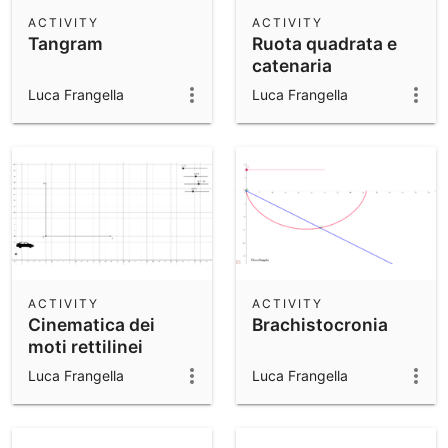
Scientific Calculator
ACTIVITY
ACTIVITY
Tangram
Ruota quadrata e
Community Resources
Notes
catenaria
Get started with our Resources
Luca Frangella
Luca Frangella
App Downloads
Get started with the GeoGebra Apps
ACTIVITY
ACTIVITY
Cinematica dei
Brachistocronia
moti rettilinei
Luca Frangella
Luca Frangella