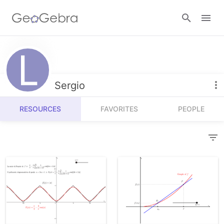
Resources
Number Sense
Sergio
Calculators
Algebra
RESOURCES
FAVORITES
PEOPLE
Calculator Suite
Join Lesson
Geometry
Graphing Calculator
Sign in
Measurement
Geometry
Operations
3D Calculator
Probability and Statistics