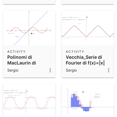
ACTIVITY
ACTIVITY
Polinomi di
Vecchia_Serie di
MacLaurin di
Fourier di f(x)=|x|
f(x)=sin(x)
Sergio
Sergio