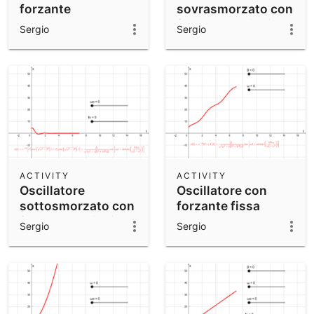
forzante
sovrasmorzato con
forzante variabile
Sergio
Sergio
ACTIVITY
ACTIVITY
Oscillatore
Oscillatore con
sottosmorzato con
forzante fissa
forzante variabile
Sergio
Sergio