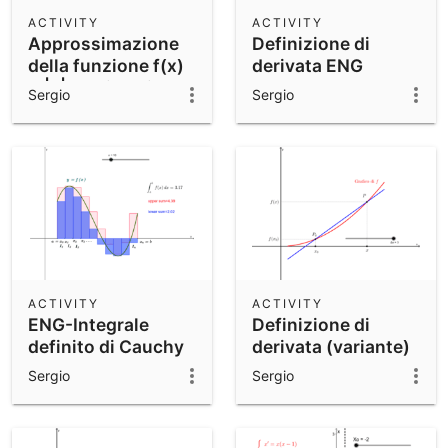
Scientific Calculator
ACTIVITY
ACTIVITY
Approssimazione
Definizione di
Community Resources
Notes
della funzione f(x)
derivata ENG
Get started with our Resources
= |x| con i suoi
Sergio
Sergio
polinomi
App Downloads
trigonometrici di
Get started with the GeoGebra Apps
grado n = 1,...,9.
ACTIVITY
ACTIVITY
ENG-Integrale
Definizione di
definito di Cauchy
derivata (variante)
Sergio
Sergio