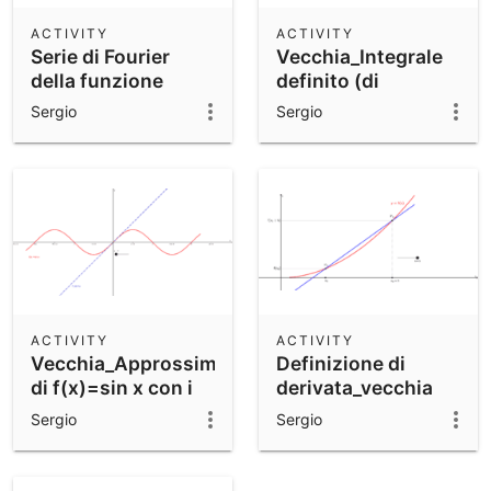
ACTIVITY
ACTIVITY
Serie di Fourier
Vecchia_Integrale
della funzione
definito (di
"gradino"
Cauchy)
Sergio
Sergio
ACTIVITY
ACTIVITY
Vecchia_Approssimazione
Definizione di
di f(x)=sin x con i
derivata_vecchia
s…
Sergio
Sergio