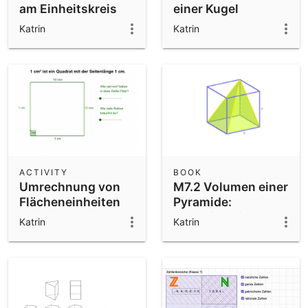
am Einheitskreis
einer Kugel
Katrin
Katrin
ACTIVITY
BOOK
Umrechnung von
M7.2 Volumen einer
Flächeneinheiten
Pyramide:
Pyramiden in
Katrin
Katrin
Schachteln packen