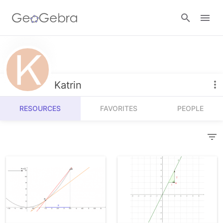
Resources
Number Sense
Katrin
Calculators
Algebra
RESOURCES
FAVORITES
PEOPLE
Calculator Suite
Join Lesson
Geometry
Graphing Calculator
Sign in
Measurement
Geometry
Operations
3D Calculator
Probability and Statistics