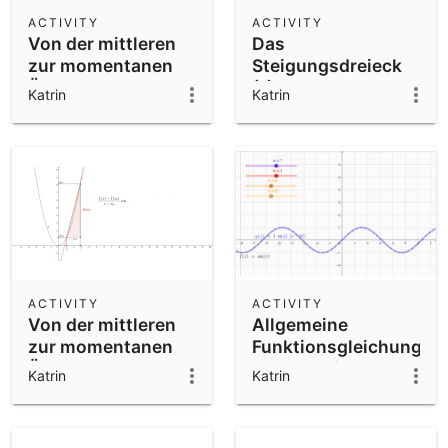
Scientific Calculator
ACTIVITY
ACTIVITY
Von der mittleren
Das
Community Resources
Notes
zur momentanen
Steigungsdreieck
Get started with our Resources
Änderungsrate
(1)
Katrin
Katrin
App Downloads
Get started with the GeoGebra Apps
ACTIVITY
ACTIVITY
Von der mittleren
Allgemeine
zur momentanen
Funktionsgleichung
Änderungsrate
der Sinusfunktion
Katrin
Katrin