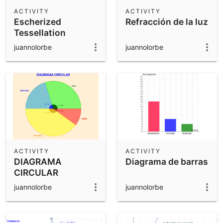
Scientific Calculator
ACTIVITY
ACTIVITY
Escherized
Refracción de la luz
Community Resources
Notes
Tessellation
Get started with our Resources
juannolorbe
juannolorbe
App Downloads
Get started with the GeoGebra Apps
ACTIVITY
ACTIVITY
DIAGRAMA
Diagrama de barras
CIRCULAR
juannolorbe
juannolorbe