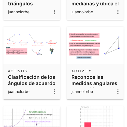
triángulos
medianas y ubica el
baricentro de un
juannolorbe
juannolorbe
triángulo
ACTIVITY
ACTIVITY
Clasificación de los
Reconoce las
ángulos de acuerdo
medidas angulares
a su medida
de un triángulo
juannolorbe
juannolorbe