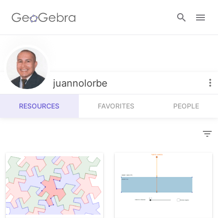
Resources
Number Sense
juannolorbe
Calculators
Algebra
RESOURCES
FAVORITES
PEOPLE
Calculator Suite
Join Lesson
Geometry
Graphing Calculator
Sign in
Measurement
Geometry
Operations
3D Calculator
Probability and Statistics