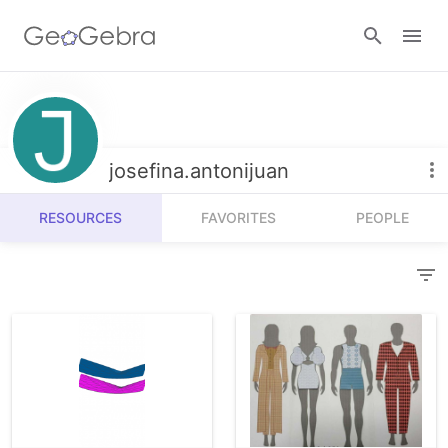
Resources
Number Sense
josefina.antonijuan
Calculators
Algebra
RESOURCES
FAVORITES
PEOPLE
Calculator Suite
Join Lesson
Geometry
Graphing Calculator
Sign in
Measurement
Geometry
Operations
3D Calculator
Probability and Statistics