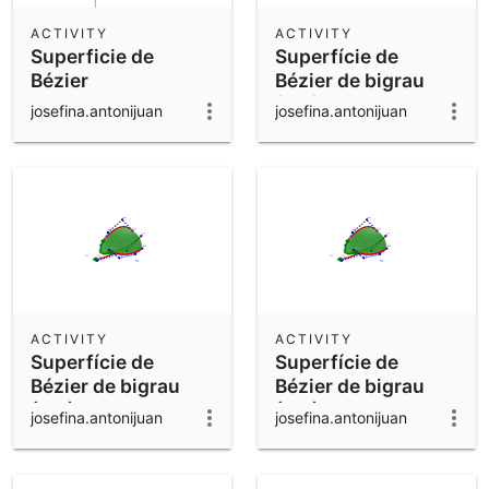
ACTIVITY
ACTIVITY
Superficie de
Superfície de
Bézier
Bézier de bigrau
biquadràtica+rotació+homotècia
(3,2)
josefina.antonijuan
josefina.antonijuan
ACTIVITY
ACTIVITY
Superfície de
Superfície de
Bézier de bigrau
Bézier de bigrau
(2,3)
(2,3)
josefina.antonijuan
josefina.antonijuan