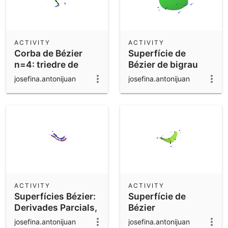
ACTIVITY
ACTIVITY
Corba de Bézier
Superfície de
n=4: triedre de
Bézier de bigrau
Frénet, Offset,
(3,2)
josefina.antonijuan
josefina.antonijuan
tubular
ACTIVITY
ACTIVITY
Superfícies Bézier:
Superfície de
Derivades Parcials,
Bézier
Offset
biquadràtica:
josefina.antonijuan
josefina.antonijuan