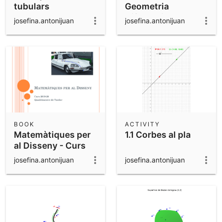
tubulars
Geometria
Diferencial
josefina.antonijuan
josefina.antonijuan
BOOK
ACTIVITY
Matemàtiques per
1.1 Corbes al pla
al Disseny - Curs
2019-20 Q1
josefina.antonijuan
josefina.antonijuan
EPSEVG