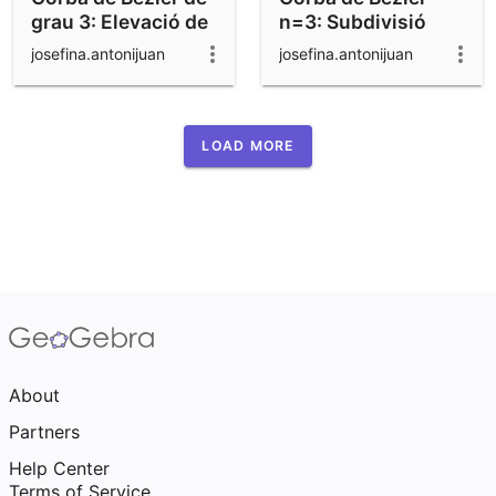
grau 3: Elevació de
n=3: Subdivisió
grau
josefina.antonijuan
josefina.antonijuan
LOAD MORE
About
Partners
Help Center
Terms of Service