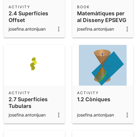
Scientific Calculator
ACTIVITY
BOOK
2.4 Superfícies
Matemàtiques per
Community Resources
Notes
Offset
al Disseny EPSEVG
Get started with our Resources
josefina.antonijuan
josefina.antonijuan
App Downloads
Get started with the GeoGebra Apps
ACTIVITY
ACTIVITY
2.7 Superfícies
1.2 Còniques
Tubulars
josefina.antonijuan
josefina.antonijuan