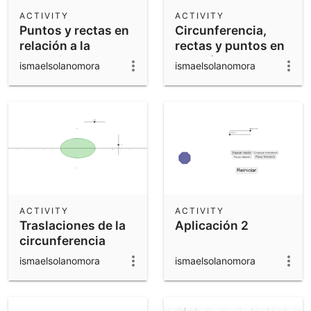
Scientific Calculator
ACTIVITY
ACTIVITY
Puntos y rectas en
Circunferencia,
Community Resources
Notes
relación a la
rectas y puntos en
Get started with our Resources
circunferencia
relación a la
ismaelsolanomora
ismaelsolanomora
circunferencia
App Downloads
Get started with the GeoGebra Apps
ACTIVITY
ACTIVITY
Traslaciones de la
Aplicación 2
circunferencia
Ismael Rojas
ismaelsolanomora
ismaelsolanomora