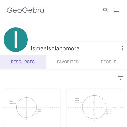
Resources
Number Sense
ismaelsolanomora
Calculators
Algebra
RESOURCES
FAVORITES
PEOPLE
Calculator Suite
Join Lesson
Geometry
Graphing Calculator
Sign in
Measurement
Geometry
Operations
3D Calculator
Probability and Statistics