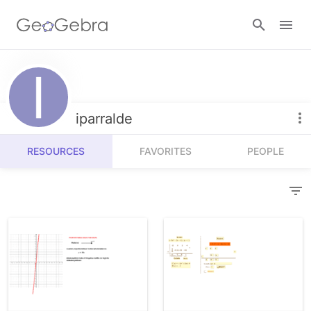
Resources
Number Sense
iparralde
Calculators
Algebra
RESOURCES
FAVORITES
PEOPLE
Calculator Suite
Join Lesson
Geometry
Graphing Calculator
Sign in
Measurement
Geometry
Operations
3D Calculator
Probability and Statistics