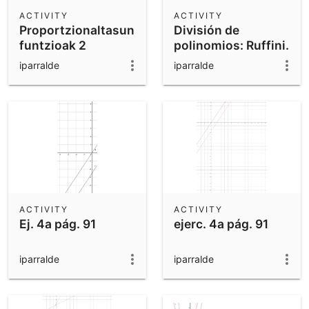
Scientific Calculator
ACTIVITY
ACTIVITY
Proportzionaltasun
División de
Community Resources
Notes
funtzioak 2
polinomios: Ruffini.
Get started with our Resources
iparralde
iparralde
App Downloads
Get started with the GeoGebra Apps
ACTIVITY
ACTIVITY
Ej. 4a pág. 91
ejerc. 4a pág. 91
iparralde
iparralde