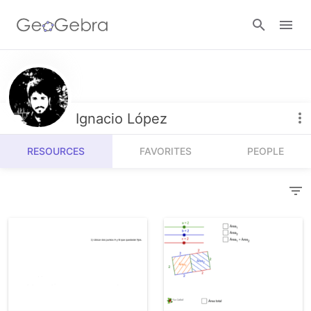
Resources
Number Sense
Ignacio López
Calculators
Algebra
RESOURCES
FAVORITES
PEOPLE
Calculator Suite
Join Lesson
Geometry
Graphing Calculator
Sign in
Measurement
Geometry
Operations
3D Calculator
Probability and Statistics