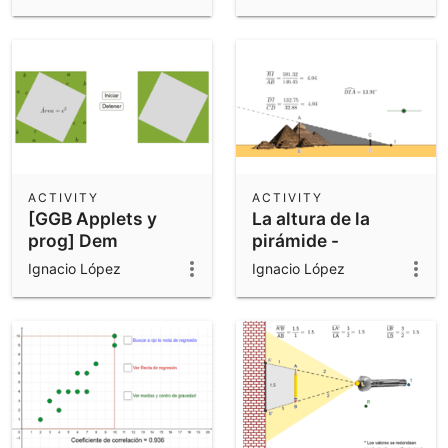
ACTIVITY
ACTIVITY
[GGB Applets y
La altura de la
prog] Dem
pirámide -
geométrica del T de
problema de Thales
Ignacio López
Ignacio López
Pitágoras