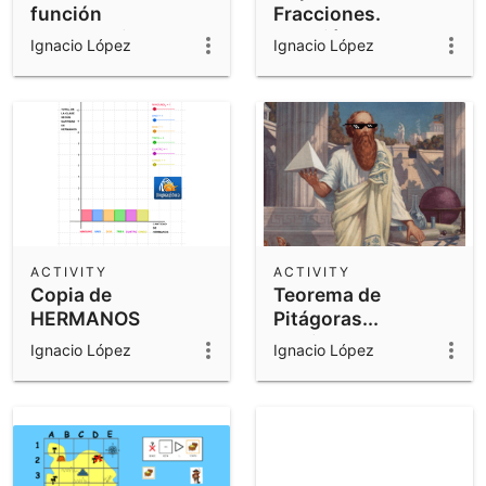
función
Fracciones.
exponencial
Relación parte-
Ignacio López
Ignacio López
todo
ACTIVITY
ACTIVITY
Copia de
Teorema de
HERMANOS
Pitágoras...
¿aplicable a
Ignacio López
Ignacio López
triángulos no
rectángulos?