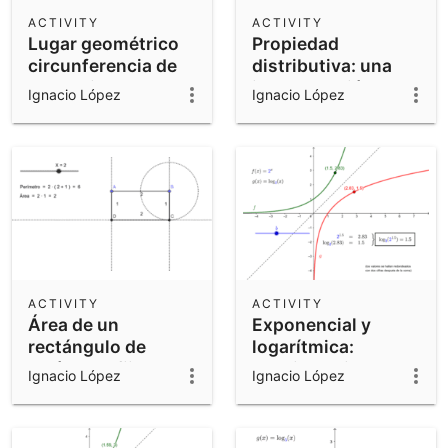
Scientific Calculator
ACTIVITY
ACTIVITY
Lugar geométrico
Propiedad
Community Resources
Notes
circunferencia de
distributiva: una
Get started with our Resources
Apolonio
interpretación
Ignacio López
Ignacio López
geométrica
App Downloads
Get started with the GeoGebra Apps
ACTIVITY
ACTIVITY
Área de un
Exponencial y
rectángulo de
logarítmica:
perímetro fijo
Funciones inversas
Ignacio López
Ignacio López
(parte 1)