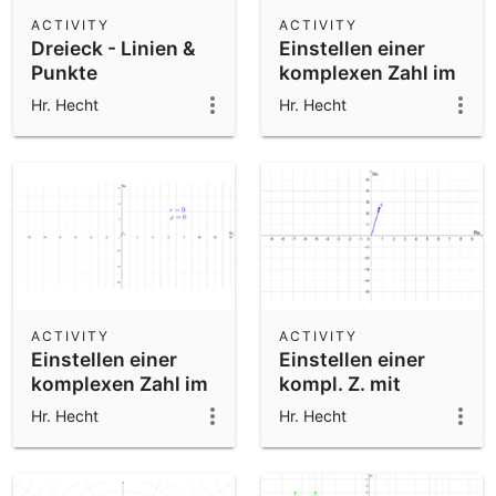
Scientific Calculator
ACTIVITY
ACTIVITY
Dreieck - Linien &
Einstellen einer
Community Resources
Notes
Punkte
komplexen Zahl im
Get started with our Resources
Polar-KOO-S
Hr. Hecht
Hr. Hecht
App Downloads
Get started with the GeoGebra Apps
ACTIVITY
ACTIVITY
Einstellen einer
Einstellen einer
komplexen Zahl im
kompl. Z. mit
kartesischen KOO-
Polarkoord. im kart.
Hr. Hecht
Hr. Hecht
S
KO-Syst.