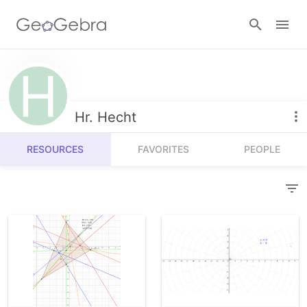
Resources
Number Sense
Hr. Hecht
Calculators
Algebra
RESOURCES
FAVORITES
PEOPLE
Calculator Suite
Join Lesson
Geometry
Graphing Calculator
Sign in
Measurement
Geometry
Operations
3D Calculator
Probability and Statistics