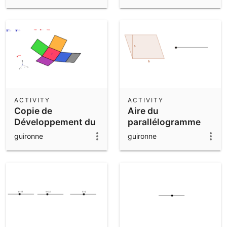
ACTIVITY
ACTIVITY
Copie de
Aire du
Développement du
parallélogramme
cube: divers
guironne
guironne
patrons