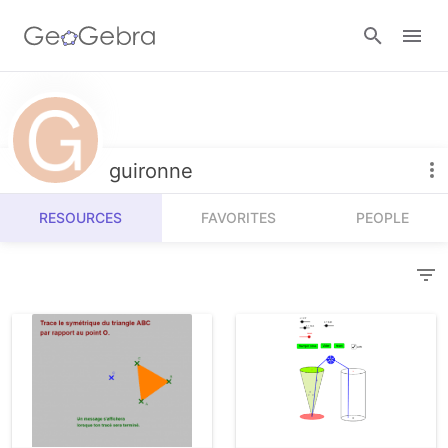
Resources
Number Sense
guironne
Calculators
Algebra
RESOURCES
FAVORITES
PEOPLE
Calculator Suite
Join Lesson
Geometry
Graphing Calculator
Sign in
Measurement
Geometry
Operations
3D Calculator
Probability and Statistics