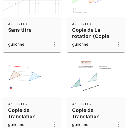
ACTIVITY
ACTIVITY
Sans titre
Copie de La
rotation (Copie
Modifiée)
guironne
guironne
ACTIVITY
ACTIVITY
Copie de
Copie de
Translation
Translation
guironne
guironne