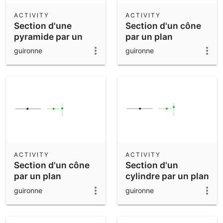
ACTIVITY
ACTIVITY
Section d'une
Section d'un cône
pyramide par un
par un plan
plan parallèle à la
parallèle à la base
guironne
guironne
base
ACTIVITY
ACTIVITY
Section d'un cône
Section d'un
par un plan
cylindre par un plan
quelconque
guironne
guironne