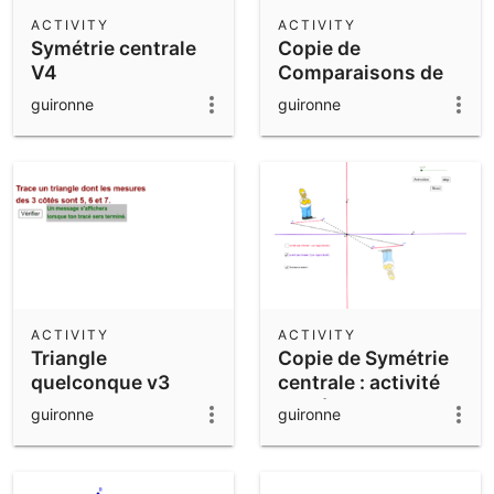
Scientific Calculator
ACTIVITY
ACTIVITY
Symétrie centrale
Copie de
Community Resources
Notes
V4
Comparaisons de
Get started with our Resources
volumes
guironne
guironne
App Downloads
Get started with the GeoGebra Apps
ACTIVITY
ACTIVITY
Triangle
Copie de Symétrie
quelconque v3
centrale : activité
de découverte
guironne
guironne