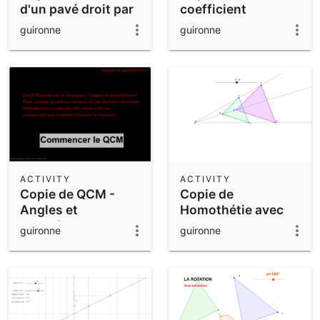
d'un pavé droit par
coefficient
un plan
directeur v.2
guironne
guironne
ACTIVITY
ACTIVITY
Copie de QCM -
Copie de
Angles et
Homothétie avec
parallélisme
curseur
guironne
guironne