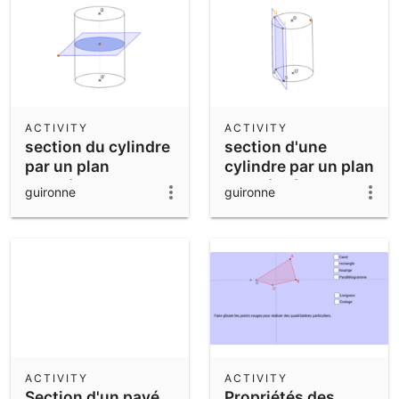
ACTIVITY
ACTIVITY
section du cylindre
section d'une
par un plan
cylindre par un plan
parallèle aux bases
parallèle à l'axe
guironne
guironne
ACTIVITY
ACTIVITY
Section d'un pavé
Propriétés des