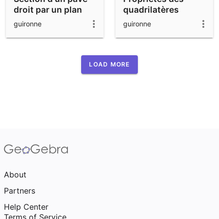
droit par un plan
quadrilatères
particuliers
guironne
guironne
LOAD MORE
About
Partners
Help Center
Terms of Service