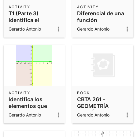
Scientific Calculator
ACTIVITY
ACTIVITY
T1 (Parte 3)
Diferencial de una
Community Resources
Notes
Identifica el
función
Get started with our Resources
cuadrante
Gerardo Antonio
Gerardo Antonio
mediante sus
App Downloads
coordenadas
Get started with the GeoGebra Apps
ACTIVITY
BOOK
Identifica los
CBTA 261 -
elementos que
GEOMETRÍA
conforman un
ANALÍTICA -
Gerardo Antonio
Gerardo Antonio
plano cartesiano
PARCIAL 1 - Prof.
Gerardo