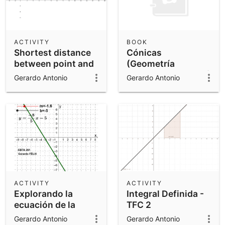
ACTIVITY
BOOK
Shortest distance
Cónicas
between point and
(Geometría
line
Analítica- Parcial 3)
Gerardo Antonio
Gerardo Antonio
ACTIVITY
ACTIVITY
Explorando la
Integral Definida -
ecuación de la
TFC 2
recta de la forma
Gerardo Antonio
Gerardo Antonio