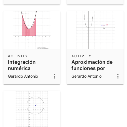
pendiente
ordenada al origen
ACTIVITY
ACTIVITY
Integración
Aproximación de
numérica
funciones por
diferenciales
Gerardo Antonio
Gerardo Antonio