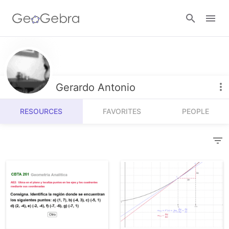
Resources
Number Sense
Gerardo Antonio
Calculators
Algebra
RESOURCES
FAVORITES
PEOPLE
Calculator Suite
Join Lesson
Geometry
Graphing Calculator
Sign in
Measurement
Geometry
Operations
3D Calculator
Probability and Statistics