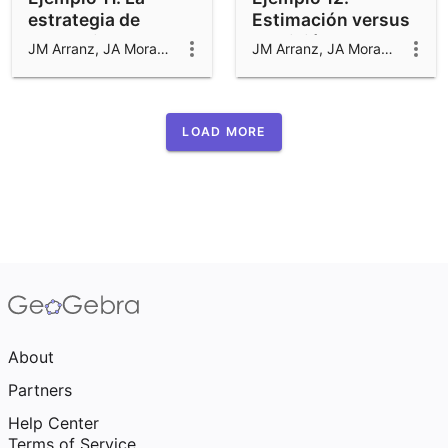
estrategia de
Estimación versus
Pulgarcito
medición
JM Arranz, JA Mora, M Sada y R Losada
JM Arranz, JA Mora, M Sada y R Losada
LOAD MORE
About
Partners
Help Center
Terms of Service