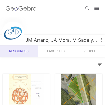
Resources
Number Sense
JM Arranz, JA Mora, M Sada y R Losada
Calculators
Algebra
RESOURCES
FAVORITES
PEOPLE
Calculator Suite
Join Lesson
Geometry
Graphing Calculator
Sign in
Measurement
Geometry
Operations
3D Calculator
Probability and Statistics