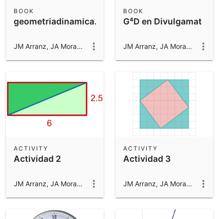
Scientific Calculator
BOOK
BOOK
geometriadinamica.es
G⁴D en Divulgamat
Community Resources
Notes
Get started with our Resources
JM Arranz, JA Mora, M Sada y R Losada
JM Arranz, JA Mora, M Sada y R Losada
App Downloads
Get started with the GeoGebra Apps
ACTIVITY
ACTIVITY
Actividad 2
Actividad 3
JM Arranz, JA Mora, M Sada y R Losada
JM Arranz, JA Mora, M Sada y R Losada