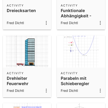
Scientific Calculator
ACTIVITY
ACTIVITY
Dreiecksarten
Funktionale
Community Resources
Notes
Abhängigkeit -
Get started with our Resources
Dreieck verlängern
Fred Dichtl
Fred Dichtl
verkürzen
App Downloads
Get started with the GeoGebra Apps
ACTIVITY
ACTIVITY
Drehleiter
Parabeln mit
Feuerwehr
Schieberegler
Pythagoras
Fred Dichtl
Fred Dichtl