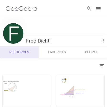
Resources
Number Sense
Fred Dichtl
Calculators
Algebra
RESOURCES
FAVORITES
PEOPLE
Calculator Suite
Join Lesson
Geometry
Graphing Calculator
Sign in
Measurement
Geometry
Operations
3D Calculator
Probability and Statistics