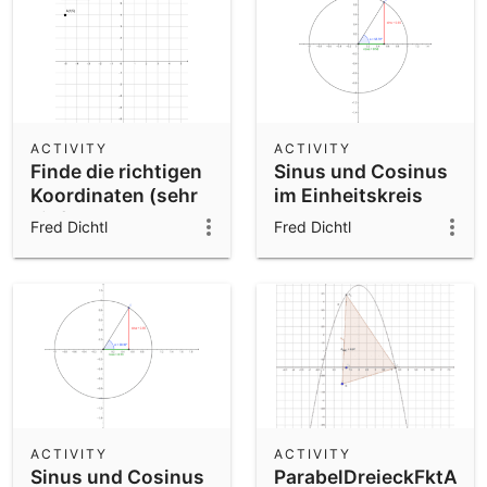
ACTIVITY
ACTIVITY
Finde die richtigen
Sinus und Cosinus
Koordinaten (sehr
im Einheitskreis
einfach)!
Fred Dichtl
Fred Dichtl
ACTIVITY
ACTIVITY
Sinus und Cosinus
ParabelDreieckFktAbhä