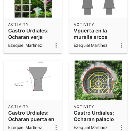
ACTIVITY
ACTIVITY
Castro Urdiales:
Vpuerta en la
Ocharan verja
muralla arcos
dibujo 1
Ezequiel Martínez
Ezequiel Martínez
ACTIVITY
ACTIVITY
Castro Urdiales:
Castro Urdiales:
Ocharan puerta en
Ocharan palacio
muralla arco
reja en ventana
Ezequiel Martínez
Ezequiel Martínez