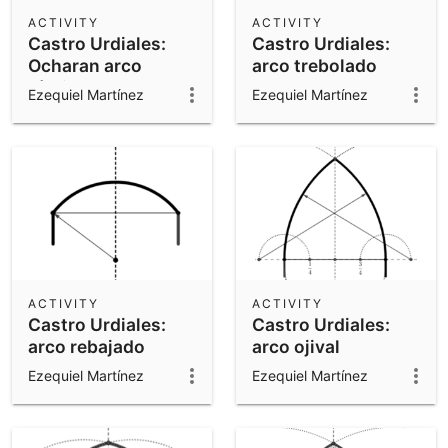
Scientific Calculator
ACTIVITY
ACTIVITY
Castro Urdiales:
Castro Urdiales:
Community Resources
Notes
Ocharan arco
arco trebolado
Get started with our Resources
túmido
Ezequiel Martínez
Ezequiel Martínez
App Downloads
Get started with the GeoGebra Apps
ACTIVITY
ACTIVITY
Castro Urdiales:
Castro Urdiales:
arco rebajado
arco ojival
lancetado
Ezequiel Martínez
Ezequiel Martínez