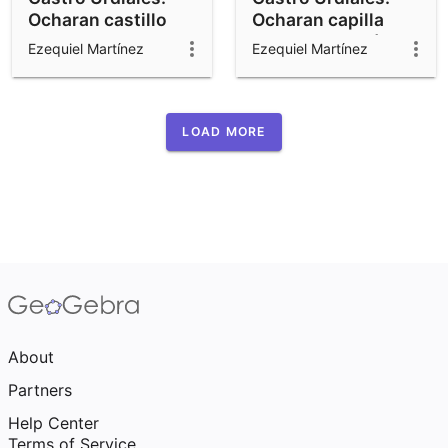
Ocharan castillo
Ocharan capilla
puerta
ventana rosetón d6
Ezequiel Martínez
Ezequiel Martínez
LOAD MORE
About
Partners
Help Center
Terms of Service