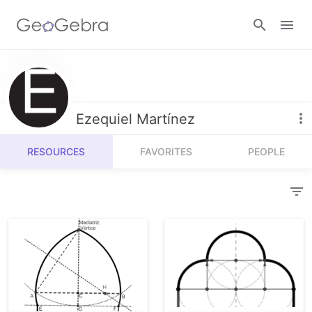
Resources
Number Sense
Ezequiel Martínez
Calculators
Algebra
RESOURCES
FAVORITES
PEOPLE
Calculator Suite
Join Lesson
Geometry
Graphing Calculator
Sign in
Measurement
Geometry
Operations
3D Calculator
Probability and Statistics