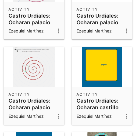
ACTIVITY
ACTIVITY
Castro Urdiales:
Castro Urdiales:
Ocharan palacio
Ocharan palacio
espiral logarítmica
construccción de la
Ezequiel Martínez
Ezequiel Martínez
espiral de
Arquímedes
ACTIVITY
ACTIVITY
Castro Urdiales:
Castro Urdiales:
Ocharan palacio
Ocharan castillo
espiral de
corte sagrado
Ezequiel Martínez
Ezequiel Martínez
Arquímedes