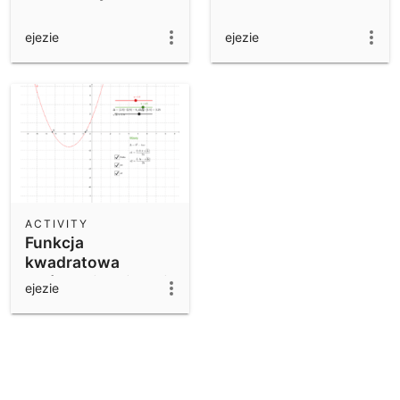
ejezie
ejezie
ACTIVITY
Funkcja
kwadratowa
Ogólna pierwiastki
ejezie