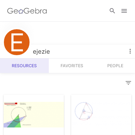
Resources
Number Sense
ejezie
Calculators
Algebra
RESOURCES
FAVORITES
PEOPLE
Calculator Suite
Join Lesson
Geometry
Graphing Calculator
Sign in
Measurement
Geometry
Operations
3D Calculator
Probability and Statistics