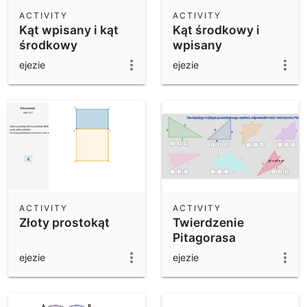
Scientific Calculator
ACTIVITY
ACTIVITY
Kąt wpisany i kąt
Kąt środkowy i
Community Resources
Notes
środkowy
wpisany
Get started with our Resources
ejezie
ejezie
App Downloads
Get started with the GeoGebra Apps
ACTIVITY
ACTIVITY
Złoty prostokąt
Twierdzenie
Pitagorasa
ejezie
ejezie