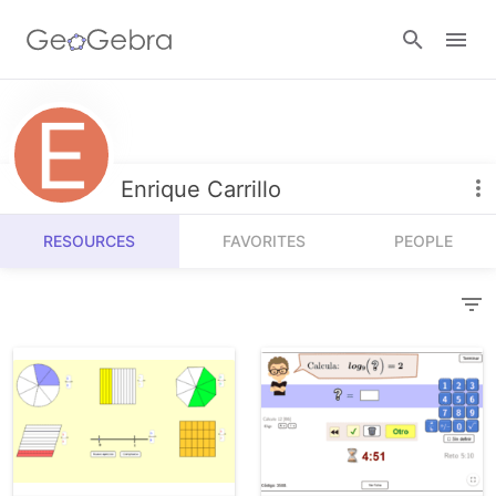
Resources
Number Sense
Enrique Carrillo
Calculators
Algebra
RESOURCES
FAVORITES
PEOPLE
Calculator Suite
Join Lesson
Geometry
Graphing Calculator
Sign in
Measurement
Geometry
Operations
3D Calculator
Probability and Statistics