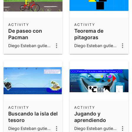
ACTIVITY
ACTIVITY
De paseo con
Teorema de
Pacman
pitagoras
Diego Esteban gutierrez valencia
Diego Esteban gutierrez valencia
ACTIVITY
ACTIVITY
Buscando la isla del
Jugando y
tesoro
aprendiendo
sumas y restas de
Diego Esteban gutierrez valencia
Diego Esteban gutierrez valencia