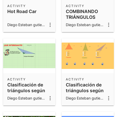
Scientific Calculator
ACTIVITY
ACTIVITY
Hot Road Car
COMBINANDO
Community Resources
Notes
TRIÁNGULOS
Get started with our Resources
Diego Esteban gutierrez valencia
Diego Esteban gutierrez valencia
App Downloads
Get started with the GeoGebra Apps
ACTIVITY
ACTIVITY
Clasificación de
Clasificación de
triángulos según
triángulos según
sus ángulos.
sus lados.
Diego Esteban gutierrez valencia
Diego Esteban gutierrez valencia