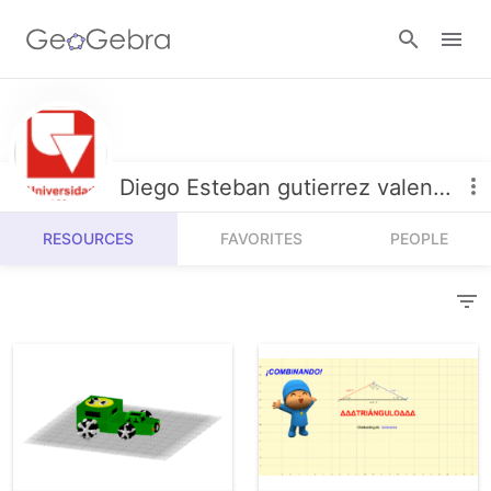
Resources
Number Sense
Diego Esteban gutierrez valencia
Calculators
Algebra
RESOURCES
FAVORITES
PEOPLE
Calculator Suite
Join Lesson
Geometry
Graphing Calculator
Sign in
Measurement
Geometry
Operations
3D Calculator
Probability and Statistics