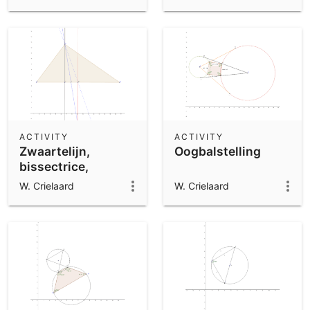
ACTIVITY
ACTIVITY
Zwaartelijn,
Oogbalstelling
bissectrice,
hoogtelijn en
W. Crielaard
W. Crielaard
middelloodlijn