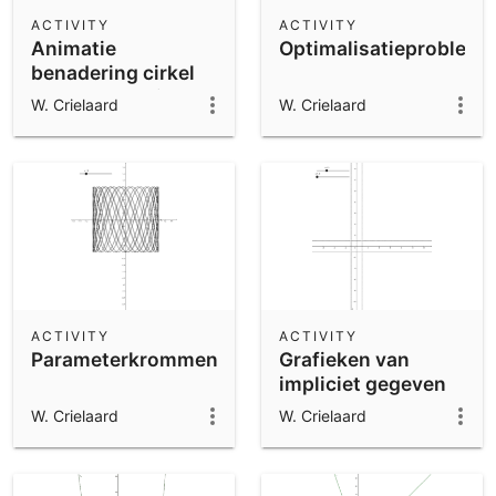
Scientific Calculator
ACTIVITY
ACTIVITY
Animatie
Optimalisatieprobleem
Community Resources
Notes
benadering cirkel
Get started with our Resources
met regelmatige n-
W. Crielaard
W. Crielaard
hoek
App Downloads
Get started with the GeoGebra Apps
ACTIVITY
ACTIVITY
Parameterkrommen
Grafieken van
impliciet gegeven
krommen
W. Crielaard
W. Crielaard