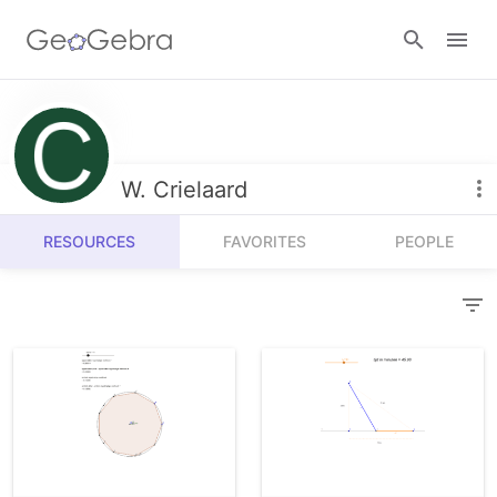
Resources
Number Sense
W. Crielaard
Calculators
Algebra
RESOURCES
FAVORITES
PEOPLE
Calculator Suite
Join Lesson
Geometry
Graphing Calculator
Sign in
Measurement
Geometry
Operations
3D Calculator
Probability and Statistics