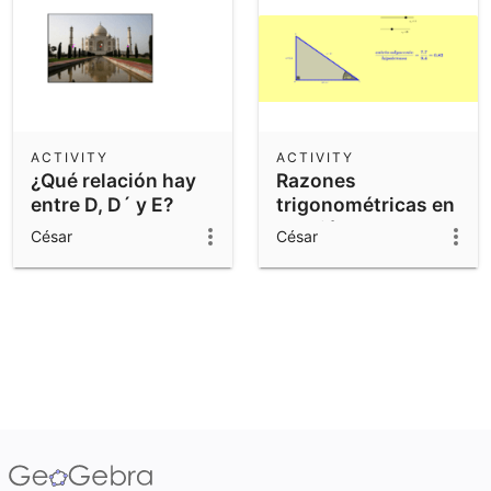
ACTIVITY
ACTIVITY
¿Qué relación hay
Razones
entre D, D´ y E?
trigonométricas en
un triángulo
César
César
rectángulo.