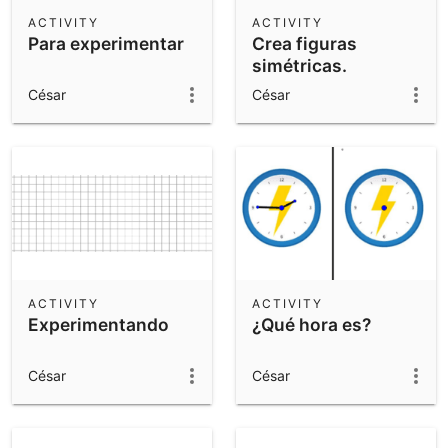
Scientific Calculator
ACTIVITY
ACTIVITY
Para experimentar
Crea figuras
Community Resources
Notes
simétricas.
Get started with our Resources
César
César
App Downloads
Get started with the GeoGebra Apps
ACTIVITY
ACTIVITY
Experimentando
¿Qué hora es?
César
César