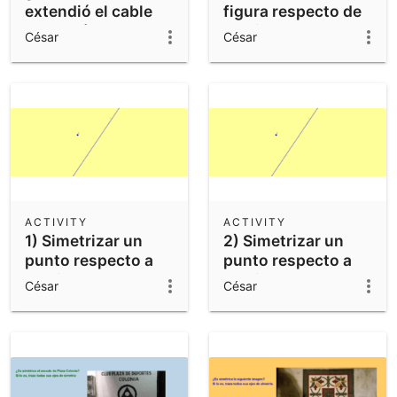
extendió el cable
figura respecto de
de la grúa?
un eje. 2
César
César
ACTIVITY
ACTIVITY
1) Simetrizar un
2) Simetrizar un
punto respecto a
punto respecto a
un eje.
un eje.
César
César