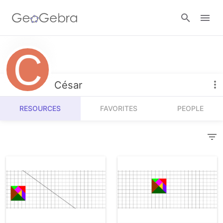
Resources
Number Sense
César
Calculators
Algebra
RESOURCES
FAVORITES
PEOPLE
Calculator Suite
Join Lesson
Geometry
Graphing Calculator
Sign in
Measurement
Geometry
Operations
3D Calculator
Probability and Statistics