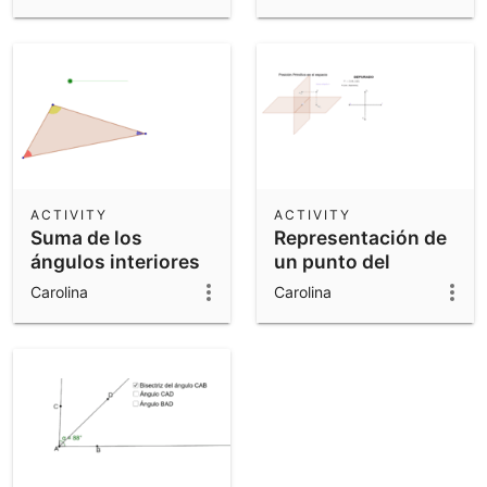
según el tipo de
triángulo
ACTIVITY
ACTIVITY
Suma de los
Representación de
ángulos interiores
un punto del
de un triángulo
espacio en
Carolina
Carolina
depurado