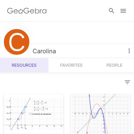
Resources
Number Sense
Carolina
Calculators
Algebra
RESOURCES
FAVORITES
PEOPLE
Calculator Suite
Join Lesson
Geometry
Graphing Calculator
Sign in
Measurement
Geometry
Operations
3D Calculator
Probability and Statistics