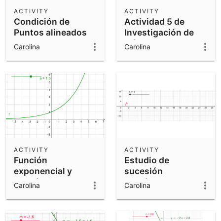
Scientific Calculator
ACTIVITY
ACTIVITY
Condición de
Actividad 5 de
Community Resources
Notes
Puntos alineados
Investigación de
Get started with our Resources
raíces de h
Carolina
Carolina
App Downloads
Get started with the GeoGebra Apps
ACTIVITY
ACTIVITY
Función
Estudio de
exponencial y
sucesión
logarítmica
monótona y
Carolina
Carolina
sucesión acotada