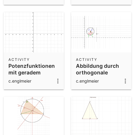
ACTIVITY
ACTIVITY
Potenzfunktionen
Abbildung durch
mit geradem
orthogonale
Exponenten
Affinität -
c.englmeier
c.englmeier
Einführungsbeispiel