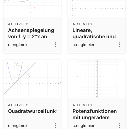
ACTIVITY
ACTIVITY
Achsenspiegelung
Lineare,
von f: y = 2^x an
quadratische und
x-/y-Achse
Exponentialfunktion
c.englmeier
c.englmeier
- Vergleich
ACTIVITY
ACTIVITY
Quadratwurzelfunktion
Potenzfunktionen
mit ungeradem
Exponenten
c.englmeier
c.englmeier