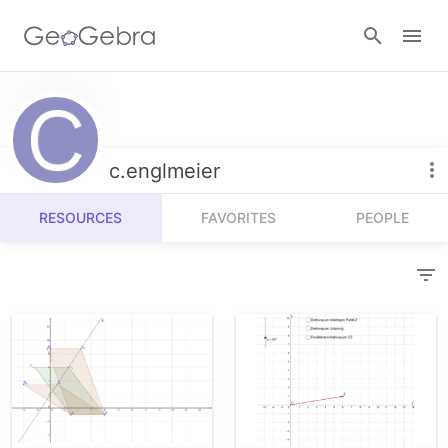
Resources
Number Sense
c.englmeier
Calculators
Algebra
RESOURCES
FAVORITES
PEOPLE
Calculator Suite
Join Lesson
Geometry
Graphing Calculator
Sign in
Measurement
Geometry
Operations
3D Calculator
Probability and Statistics