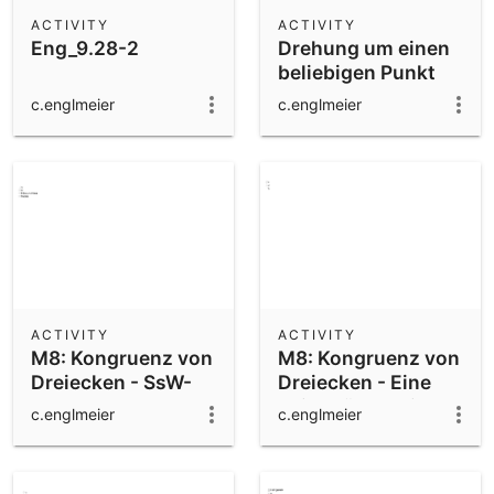
Scientific Calculator
ACTIVITY
ACTIVITY
Eng_9.28-2
Drehung um einen
Community Resources
Notes
beliebigen Punkt
Get started with our Resources
c.englmeier
c.englmeier
App Downloads
Get started with the GeoGebra Apps
ACTIVITY
ACTIVITY
M8: Kongruenz von
M8: Kongruenz von
Dreiecken - SsW-
Dreiecken - Eine
Satz
Seitenlänge, ein
c.englmeier
c.englmeier
Winkel