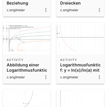
Beziehung
Dreiecken
(Parallelverschiebung
c.englmeier
c.englmeier
und Drehung)
ACTIVITY
ACTIVITY
Abbildung einer
Logarithmusfunktion
Logarithmusfunktion
f: y = ln(x)/ln(a) mit
variabler Basis a
c.englmeier
c.englmeier